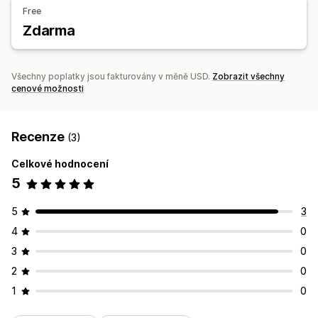
Vizuály a výkazy
Free
Sladění bankovních výpisů s účetními záznamy
Zdarma
Panel analytiky
Vlastní panely
Výkazy pro více obchodů
Srovnávací testy
Vlastní výkazy
Export dat
Historická analýza
Předpovědi
Plánování výkazů
Všechny poplatky jsou fakturovány v měně USD.
Zobrazit všechny
Dodržování GDPR
cenové možnosti
Recenze
(3)
Celkové hodnocení
5
5
3
4
0
3
0
2
0
1
0