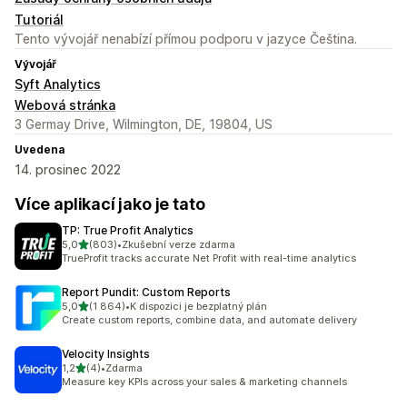
Tutoriál
Tento vývojář nenabízí přímou podporu v jazyce Čeština.
Vývojář
Syft Analytics
Webová stránka
3 Germay Drive, Wilmington, DE, 19804, US
Uvedena
14. prosinec 2022
Více aplikací jako je tato
TP: True Profit Analytics
z 5 hvězd
5,0
(803)
•
Zkušební verze zdarma
Celkový počet recenzí: 803
TrueProfit tracks accurate Net Profit with real-time analytics
Report Pundit: Custom Reports
z 5 hvězd
5,0
(1 864)
•
K dispozici je bezplatný plán
Celkový počet recenzí: 1864
Create custom reports, combine data, and automate delivery
Velocity Insights
z 5 hvězd
1,2
(4)
•
Zdarma
Celkový počet recenzí: 4
Measure key KPIs across your sales & marketing channels