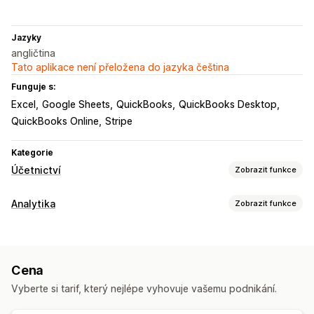
Jazyky
angličtina
Tato aplikace není přeložena do jazyka čeština
Funguje s:
Excel
Google Sheets
QuickBooks
QuickBooks Desktop
QuickBooks Online
Stripe
Kategorie
Účetnictví
Zobrazit funkce
Finanční výkazy
Analytika
Zobrazit funkce
Příjmy a zůstatek
Hotovostní tok
Panel výkonnosti
Chování zákazníků
Finanční operace
Sledování v reálném čase
Celoživotní hodnota (LTV)
Účty pohledávek
Více obchodů
Více měn
Více kanálů
Cena
Marketing a prodej
Vyberte si tarif, který nejlépe vyhovuje vašemu podnikání.
Automatizovaná synchronizace dat
Přehledy pomocí AI
Užitečné informace o zisku
Souhrn denních prodejů
Zákazníci