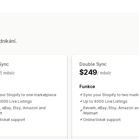
Správa listingů
Produktový kanál
Synchronizace pro
Řízení objednávek
Synchronizace objednávek
Synchron
Synchronizace skladových zásob
dnikání.
Sync
Double Sync
9
$249
/ měsíc
/ měsíc
Funkce
our Shopify to one marketplace
Sync your Shopify to two mark
4000 Live Listings
Up to 4000 Live Listings
, eBay, Etsy, Amazon and
Reverb, eBay, Etsy, Amazon a
rt
Walmart
 ticket support
Online ticket support