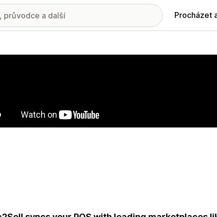
Procházet 
ie propagovaných obrázků
2Sell syncs your POS with leading marketplaces li