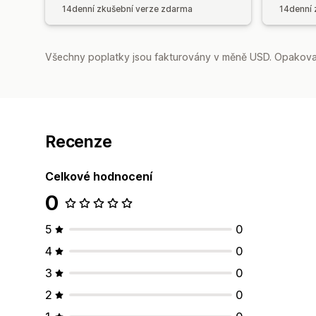
14denní zkušební verze zdarma
14denní 
Všechny poplatky jsou fakturovány v měně USD. Opakovan
Recenze
Celkové hodnocení
0
5
0
4
0
3
0
2
0