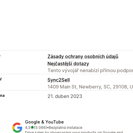
e
Zásady ochrany osobních údajů
Nejčastější dotazy
Tento vývojář nenabízí přímou podpor
ř
Sync2Sell
1409 Main St, Newberry, SC, 29108, 
na
21. duben 2023
Google & YouTube
z 5 hvězd
4,5
(5 066)
•
Bezplatná instalace
Celkový počet recenzí: 5066
Drive sales by showcasing your products on Google and