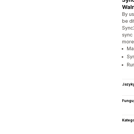
Walm
By us
be di
Sync2
sync 
more 
Man
Syn
Run
Jazyk
Funguj
Katego