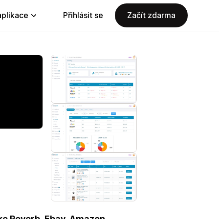
aplikace
Přihlásit se
Začít zdarma
ke Reverb, Ebay, Amazon,