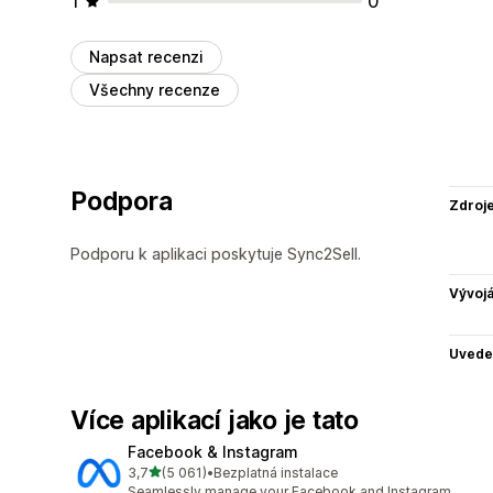
1
0
Napsat recenzi
Všechny recenze
Podpora
Zdroj
Podporu k aplikaci poskytuje Sync2Sell.
Vývojá
Uvede
Více aplikací jako je tato
Facebook & Instagram
z 5 hvězd
3,7
(5 061)
•
Bezplatná instalace
Celkový počet recenzí: 5061
Seamlessly manage your Facebook and Instagram