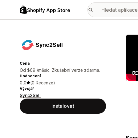
Shopify App Store
Galer
Sync2Sell
Cena
Od $69 /měsíc. Zkušební verze zdarma.
Hodnocení
0,0
(0 Recenze)
Vývojář
Sync2Sell
Instalovat
Sync