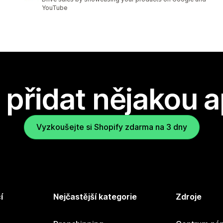
YouTube
přidat nějakou a
Vyzkoušejte si Shopify zdarma na 3 dny
í
Nejčastější kategorie
Zdroje