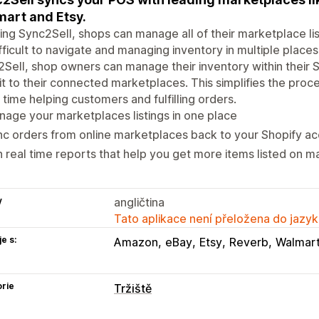
art and Etsy.
ing Sync2Sell, shops can manage all of their marketplace li
fficult to navigate and managing inventory in multiple places
Sell, shop owners can manage their inventory within their 
it to their connected marketplaces. This simplifies the pro
time helping customers and fulfilling orders.
age your marketplaces listings in one place
c orders from online marketplaces back to your Shopify a
 real time reports that help you get more items listed on 
y
angličtina
Tato aplikace není přeložena do jazyk
e s:
Amazon
eBay
Etsy
Reverb
Walmar
rie
Tržiště