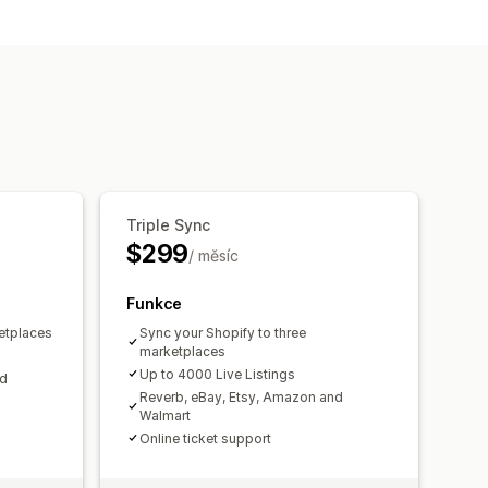
duktů
izace sledování
Triple Sync
$299
/ měsíc
Funkce
etplaces
Sync your Shopify to three
marketplaces
Up to 4000 Live Listings
nd
Reverb, eBay, Etsy, Amazon and
Walmart
Online ticket support