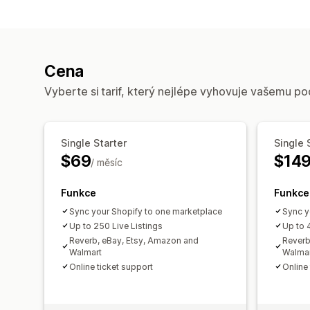
Cena
Vyberte si tarif, který nejlépe vyhovuje vašemu po
Single Starter
Single 
$69
$14
/ měsíc
Funkce
Funkce
Sync your Shopify to one marketplace
Sync y
Up to 250 Live Listings
Up to 
Reverb, eBay, Etsy, Amazon and
Reverb
Walmart
Walma
Online ticket support
Online