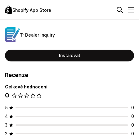
Shopify App Store
T: Dealer Inquiry
Instalovat
Recenze
Celkové hodnocení
0
5
0
4
0
3
0
2
0