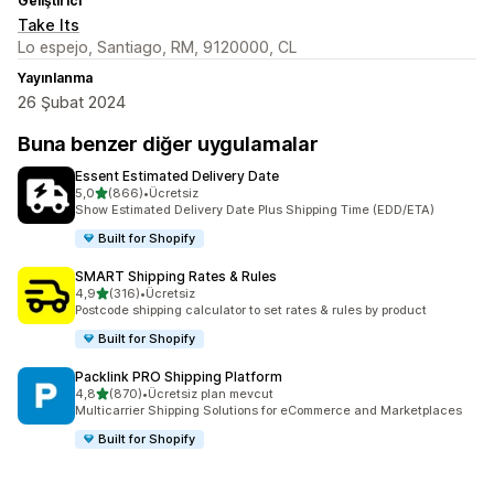
Geliştirici
Take Its
Lo espejo, Santiago, RM, 9120000, CL
Yayınlanma
26 Şubat 2024
Buna benzer diğer uygulamalar
Essent Estimated Delivery Date
5 yıldız üzerinden
5,0
(866)
•
Ücretsiz
toplam 866 değerlendirme
Show Estimated Delivery Date Plus Shipping Time (EDD/ETA)
Built for Shopify
SMART Shipping Rates & Rules
5 yıldız üzerinden
4,9
(316)
•
Ücretsiz
toplam 316 değerlendirme
Postcode shipping calculator to set rates & rules by product
Built for Shopify
Packlink PRO Shipping Platform
5 yıldız üzerinden
4,8
(870)
•
Ücretsiz plan mevcut
toplam 870 değerlendirme
Multicarrier Shipping Solutions for eCommerce and Marketplaces
Built for Shopify