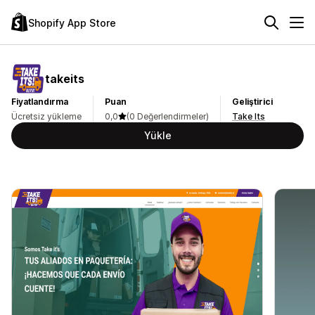
Shopify App Store
takeits
Fiyatlandırma
Puan
Geliştirici
Ücretsiz yükleme
0,0
(0 Değerlendirmeler)
Take Its
Yükle