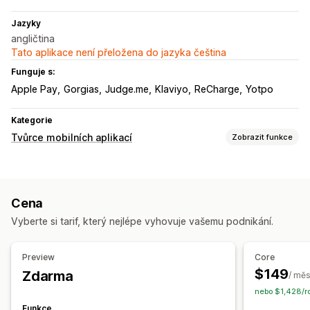
Jazyky
angličtina
Tato aplikace není přeložena do jazyka čeština
Funguje s:
Apple Pay
Gorgias
Judge.me
Klaviyo
ReCharge
Yotpo
Kategorie
Tvůrce mobilních aplikací
Zobrazit funkce
Přizpůsobení
Návrh aplikace
Bannery
Domovská stránka
Přihlášení
Cena
Stránka košíku
Stránky produktů
Šablony
Vyberte si tarif, který nejlépe vyhovuje vašemu podnikání.
Přetahovací editor
Kolekce
Více měn
Více jazyků
Náhled v reálném čase
Synchronizace v reálném čase
Preview
Core
Push notifikace
$149
Zdarma
/ měs
Opuštěný košík
Automatické notifikace
nebo $1,428/r
Opětovné naskladnění
Personalizované
Propagační akce
Funkce