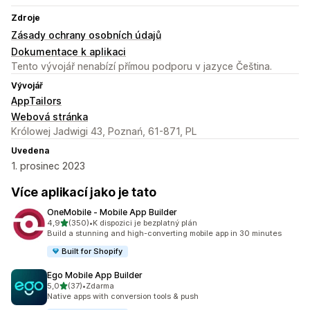
Zdroje
Zásady ochrany osobních údajů
Dokumentace k aplikaci
Tento vývojář nenabízí přímou podporu v jazyce Čeština.
Vývojář
AppTailors
Webová stránka
Królowej Jadwigi 43, Poznań, 61-871, PL
Uvedena
1. prosinec 2023
Více aplikací jako je tato
OneMobile ‑ Mobile App Builder
z 5 hvězd
4,9
(350)
•
K dispozici je bezplatný plán
Celkový počet recenzí: 350
Build a stunning and high-converting mobile app in 30 minutes
Built for Shopify
Ego Mobile App Builder
z 5 hvězd
5,0
(37)
•
Zdarma
Celkový počet recenzí: 37
Native apps with conversion tools & push