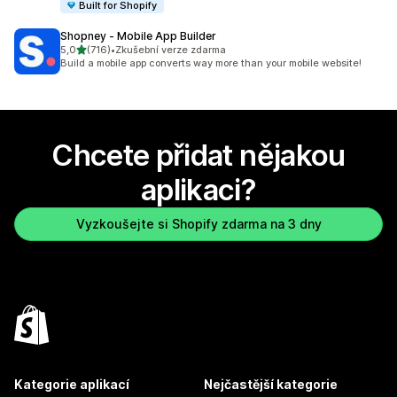
Built for Shopify
Shopney ‑ Mobile App Builder
z 5 hvězd
5,0
(716)
•
Zkušební verze zdarma
Celkový počet recenzí: 716
Build a mobile app converts way more than your mobile website!
Chcete přidat nějakou
aplikaci?
Vyzkoušejte si Shopify zdarma na 3 dny
Kategorie aplikací
Nejčastější kategorie