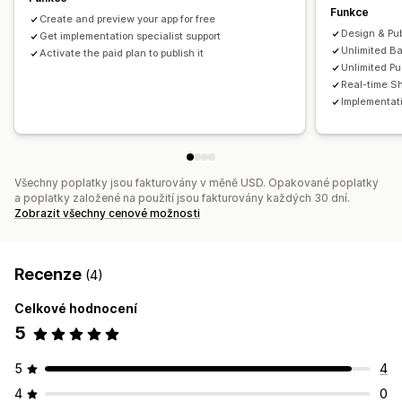
Funkce
Multimédia
Naplánované
Segmenty
Vlastní notifikace
Create and preview your app for free
Design & Pub
Get implementation specialist support
Unlimited Ba
Activate the paid plan to publish it
Unlimited Pu
Real-time S
Implementati
Všechny poplatky jsou fakturovány v měně USD. Opakované poplatky
a poplatky založené na použití jsou fakturovány každých 30 dní.
Zobrazit všechny cenové možnosti
Recenze
(4)
Celkové hodnocení
5
5
4
4
0