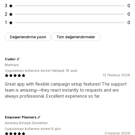
Sabit indirimler
Yüzdelik indirimler
Ücretsiz kargo
Analizler
3
0
Bir alana bir bedava
Toptan satış fiyatlandırması
Dönüşüm oranları
2
0
Dinamik fiyatlandırma
1
0
Değerlendirme yazın
Tüm değerlendirmeler
Cudor
Malezya
Uygulamayı kullanma süresi:Yaklaşık 18 saat
13 Temmuz 2026
Great app with flexible campaign setup features! The support
team is amazing—they react instantly to requests and are
always professional. Excellent experience so far.
Empower Planners
Amerika Birleşik Devletleri
Uygulamayı kullanma süresi:6 gün
3 Haziran 2026