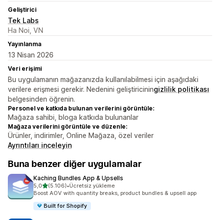
Geliştirici
Tek Labs
Ha Noi, VN
Yayınlanma
13 Nisan 2026
Veri erişimi
Bu uygulamanın mağazanızda kullanılabilmesi için aşağıdaki
verilere erişmesi gerekir. Nedenini geliştiricinin
gizlilik politikası
belgesinden öğrenin.
Personel ve katkıda bulunan verilerini görüntüle:
Mağaza sahibi, bloga katkıda bulunanlar
Mağaza verilerini görüntüle ve düzenle:
Ürünler, indirimler, Online Mağaza, özel veriler
Ayrıntıları inceleyin
Buna benzer diğer uygulamalar
Kaching Bundles App & Upsells
5 yıldız üzerinden
5,0
(5.106)
•
Ücretsiz yükleme
toplam 5106 değerlendirme
Boost AOV with quantity breaks, product bundles & upsell app
Built for Shopify