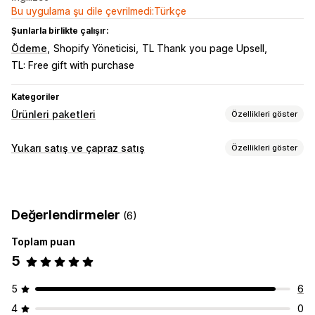
Bu uygulama şu dile çevrilmedi:Türkçe
Şunlarla birlikte çalışır:
Ödeme
Shopify Yöneticisi
TL Thank you page Upsell
TL: Free gift with purchase
Kategoriler
Ürünleri paketleri
Özellikleri göster
Paket türleri
Yukarı satış ve çapraz satış
Özellikleri göster
Hazır paketler
Çoklu paketler
Karıştır ve eşleştir paketleri
Özelleştirme
Varyasyon paketleri
Sonsuz seçenek paketleri
Ürün sayfasından yukarı satış
İlerleme çubuğu
Kutunu tasarla
Numune ürün paketleri
Değerlendirmeler
(6)
Tek tıklamalı eklentiler
Özel CSS
Özel HTML
Çoklu dil
Yukarı satış paketleri
Genellikle birlikte satın alınan ürünler
Özel paketler
Toplam puan
Teklifler ve öneriler
5
Ücretsiz hediyeler
Ücretsiz kargo
Ayarlayabileceğiniz fiyatlandırma
Genellikle birlikte satın alınan ürünler
Paketler
Sabit fiyatlandırma
Kademeli fiyatlandırma
5
6
Adet indirimleri
Hacim bazlı indirimler
Kademeli indirimler
Adet indirimleri
İndirimler
Hacim bazlı indirimler
4
0