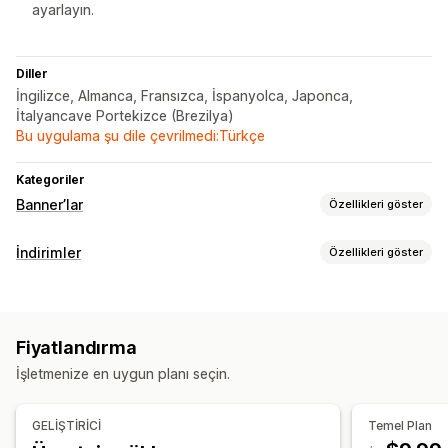
ayarlayın.
Diller
İngilizce, Almanca, Fransızca, İspanyolca, Japonca,
İtalyancave Portekizce (Brezilya)
Bu uygulama şu dile çevrilmedi:Türkçe
Kategoriler
Banner’lar
Özellikleri göster
Banner türü
İndirimler
Özellikleri göster
Ücretsiz kargo
Geri sayım
İndirim türleri
Özelleştirme
Ücretsiz kargo
Hediyeler
Sınırlı süreli teklifler
Banner’lar
Banner konumu
Arka planlar
Renk ve yazı tipi
Özel CSS
Fiyatlandırma
İndirimleri yönetme
Zamanlama
Coğrafi hedefleme
İşletmenize en uygun planı seçin.
Hedefleme
Coğrafi konum
Segmentasyon
Analizler ve raporlama
GELİŞTİRİCİ
Temel Plan
Gerçek zamanlı analizler
Müşteri segmentleri