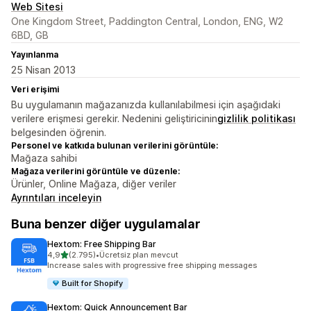
Web Sitesi
One Kingdom Street, Paddington Central, London, ENG, W2
6BD, GB
Yayınlanma
25 Nisan 2013
Veri erişimi
Bu uygulamanın mağazanızda kullanılabilmesi için aşağıdaki
verilere erişmesi gerekir. Nedenini geliştiricinin
gizlilik politikası
belgesinden öğrenin.
Personel ve katkıda bulunan verilerini görüntüle:
Mağaza sahibi
Mağaza verilerini görüntüle ve düzenle:
Ürünler, Online Mağaza, diğer veriler
Ayrıntıları inceleyin
Buna benzer diğer uygulamalar
Hextom: Free Shipping Bar
5 yıldız üzerinden
4,9
(2.795)
•
Ücretsiz plan mevcut
toplam 2795 değerlendirme
Increase sales with progressive free shipping messages
Built for Shopify
Hextom: Quick Announcement Bar