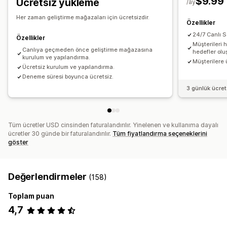
$9.99
Ücretsiz yükleme
/ay
Her zaman geliştirme mağazaları için ücretsizdir.
Özellikler
24/7 Canlı 
Özellikler
Müşterileri 
Canlıya geçmeden önce geliştirme mağazasına
hedefler olu
kurulum ve yapılandırma.
Müşterilere ü
Ücretsiz kurulum ve yapılandırma.
Deneme süresi boyunca ücretsiz.
3 günlük ücre
Tüm ücretler USD cinsinden faturalandırılır. Yinelenen ve kullanıma dayalı
ücretler 30 günde bir faturalandırılır.
Tüm fiyatlandırma seçeneklerini
göster
Değerlendirmeler
(158)
Toplam puan
4,7