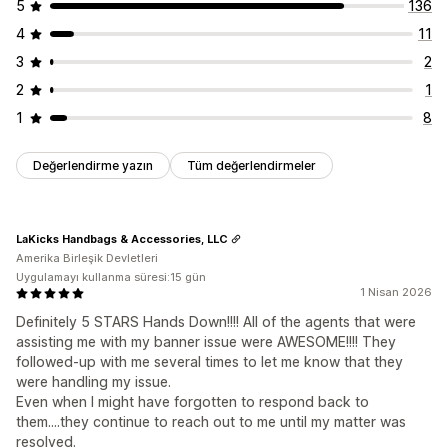
5
136
4
11
3
2
2
1
1
8
Değerlendirme yazın
Tüm değerlendirmeler
LaKicks Handbags & Accessories, LLC
Amerika Birleşik Devletleri
Uygulamayı kullanma süresi:15 gün
1 Nisan 2026
Definitely 5 STARS Hands Down!!!! All of the agents that were
assisting me with my banner issue were AWESOME!!!! They
followed-up with me several times to let me know that they
were handling my issue.
Even when I might have forgotten to respond back to
them....they continue to reach out to me until my matter was
resolved.