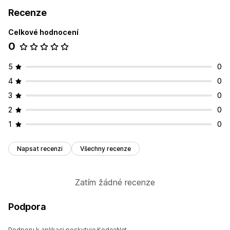
Recenze
Celkové hodnocení
0
5
0
4
0
3
0
2
0
1
0
Napsat recenzi
Všechny recenze
Zatím žádné recenze
Podpora
Podporu k aplikaci poskytuje KodeaNet.