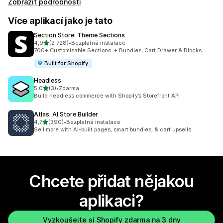
Zobrazit podrobnosti
Více aplikací jako je tato
Section Store: Theme Sections
z 5 hvězd
4,9
(2 728)
•
Bezplatná instalace
Celkový počet recenzí: 2728
700+ Customisable Sections. + Bundles, Cart Drawer & Blocks
Built for Shopify
Headless
z 5 hvězd
5,0
(3)
•
Zdarma
Celkový počet recenzí: 3
Build headless commerce with Shopify’s Storefront API
Atlas: AI Store Builder
z 5 hvězd
4,7
(390)
•
Bezplatná instalace
Celkový počet recenzí: 390
Sell more with AI-built pages, smart bundles, & cart upsells.
Chcete přidat nějakou
aplikaci?
Vyzkoušejte si Shopify zdarma na 3 dny