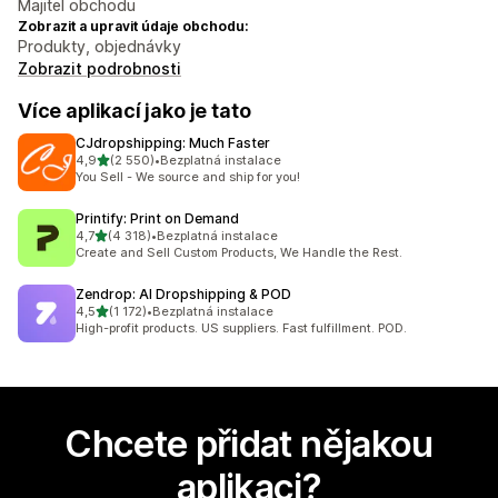
Majitel obchodu
Zobrazit a upravit údaje obchodu:
Produkty, objednávky
Zobrazit podrobnosti
Více aplikací jako je tato
CJdropshipping: Much Faster
z 5 hvězd
4,9
(2 550)
•
Bezplatná instalace
Celkový počet recenzí: 2550
You Sell - We source and ship for you!
Printify: Print on Demand
z 5 hvězd
4,7
(4 318)
•
Bezplatná instalace
Celkový počet recenzí: 4318
Create and Sell Custom Products, We Handle the Rest.
Zendrop: AI Dropshipping & POD
z 5 hvězd
4,5
(1 172)
•
Bezplatná instalace
Celkový počet recenzí: 1172
High-profit products. US suppliers. Fast fulfillment. POD.
Chcete přidat nějakou
aplikaci?