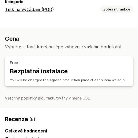
Kategorie
Tisk na vyžádání (POD)
Zobrazit funkce
Přizpůsobení produktů
Navrhovací nástroje
Generátor maket
Personalizace
Cena
Produkty
Vyberte si tarif, který nejlépe vyhovuje vašemu podnikání.
Tašky
Oděvy
Výšivky
Klobouky a čepice
Nápojové sklo
Dárky ke svátkům
Ekologické
Free
Bezplatná instalace
Možnosti dopravy
Ekologická doprava
Aktualizace v reálném čase
You will be charged the agreed production price of each item we ship
Sledování objednávek
Všechny poplatky jsou fakturovány v měně USD.
Recenze
(6)
Celkové hodnocení