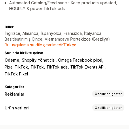
Automated Catalog/Feed sync - Keep products updated,
HOURLY & power TikTok ads
Diller
İngilizce, Almanca, İspanyolca, Fransızca, İtalyanca,
Basitleştirilmiş Çince, Vietnamcave Portekizce (Brezilya)
Bu uygulama şu dile çevrilmedi:Türkçe
Şunlarla birlikte çalışır:
Ödeme
Shopify Yöneticisi
Omega Facebook pixel
Pixel TikTok
TikTok
TikTok ads
TikTok Events API
TikTok Pixel
Kategoriler
Reklamlar
Özellikleri göster
Hedefleme
Ürün verileri
Özellikleri göster
Özel kitleler
Cihaz
Davranış
Platform
Yeniden hedefleme
Akış özelleştirme
Kampanya yönetimi
Özel etiketler
Özel kurallar
Yerel envanter