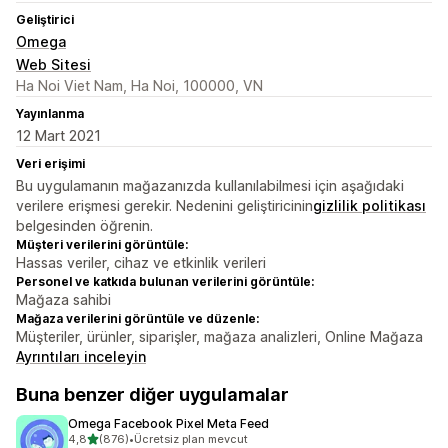
Geliştirici
Omega
Web Sitesi
Ha Noi Viet Nam, Ha Noi, 100000, VN
Yayınlanma
12 Mart 2021
Veri erişimi
Bu uygulamanın mağazanızda kullanılabilmesi için aşağıdaki
verilere erişmesi gerekir. Nedenini geliştiricinin
gizlilik politikası
belgesinden öğrenin.
Müşteri verilerini görüntüle:
Hassas veriler, cihaz ve etkinlik verileri
Personel ve katkıda bulunan verilerini görüntüle:
Mağaza sahibi
Mağaza verilerini görüntüle ve düzenle:
Müşteriler, ürünler, siparişler, mağaza analizleri, Online Mağaza
Ayrıntıları inceleyin
Buna benzer diğer uygulamalar
Omega Facebook Pixel Meta Feed
5 yıldız üzerinden
4,8
(876)
•
Ücretsiz plan mevcut
toplam 876 değerlendirme