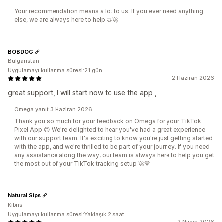
Your recommendation means a lot to us. If you ever need anything
else, we are always here to help 🤝🚀
BOBDOG
Bulgaristan
Uygulamayı kullanma süresi:21 gün
2 Haziran 2026
great support, I will start now to use the app ,
Omega yanıt 3 Haziran 2026
Thank you so much for your feedback on Omega for your TikTok
Pixel App 😊 We're delighted to hear you've had a great experience
with our support team. It's exciting to know you're just getting started
with the app, and we're thrilled to be part of your journey. If you need
any assistance along the way, our team is always here to help you get
the most out of your TikTok tracking setup 🚀💙
Natural Sips
Kıbrıs
Uygulamayı kullanma süresi:Yaklaşık 2 saat
2 Nisan 2026