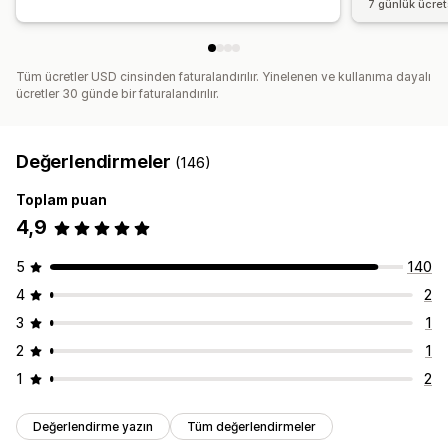
7 günlük ücre
Tüm ücretler USD cinsinden faturalandırılır. Yinelenen ve kullanıma dayalı
ücretler 30 günde bir faturalandırılır.
Değerlendirmeler
(146)
Toplam puan
4,9
5
140
4
2
3
1
2
1
1
2
Değerlendirme yazın
Tüm değerlendirmeler