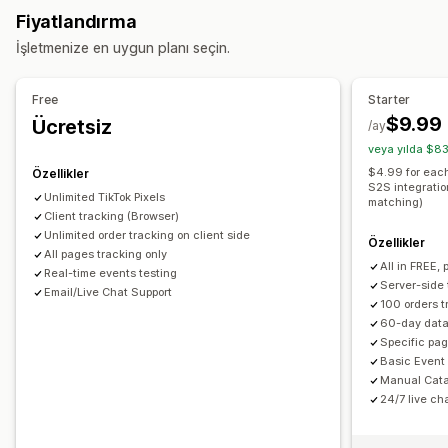
Sosyal medya
Video reklamlar
Piksel yönetimi
Fiyatlandırma
Yerelleştirilmiş akışlar
Çoklu para birimi
İşletmenize en uygun planı seçin.
Varyasyon senkronizasyonu
Performans analizleri
Performans takibi
Reklam harcaması
Etkileşim ölçümleri
Akış yönetimi
Free
Starter
Tıklama oranı
Dönüşüm izleme
Edinme başına maliyet
Ürün senkronizasyonu
Toplu düzenleme
$9.99
Ücretsiz
/ay
Kontrol panelleri
Gösterim sayımı
UTM öz nitelikleri
Gerçek zamanlı güncellemeler
veya yılda $83
Trafik kaynakları
Zamanlanmış senkronizasyon
Hata doğrulaması
$4.99 for each
Özellikler
S2S integratio
Envanter desteği
Akış optimizasyonu
Performans izleme
Unlimited TikTok Pixels
matching)
Client tracking (Browser)
Unlimited order tracking on client side
Özellikler
All pages tracking only
All in FREE, 
Real-time events testing
Server-side 
Email/Live Chat Support
100 orders t
60-day data
Specific pag
Basic Event
Manual Cata
24/7 live ch