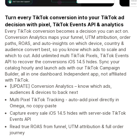
Turn every TikTok conversion into your TikTok ad
decision with pixel, TikTok Events API & analytics
Every TikTok conversion becomes a decision you can act on.
Conversion Analytics maps your funnel, UTM attribution, order
paths, ROAS, and auto-insights on which device, country &
audience convert best, so you know which ads to scale and
which to cut. Add unlimited multi TikTok Pixels, TikTok Events
API to recover the conversions iOS 14.5 hides. Sync your
catalog hourly and launch ads with our TikTok Campaign
Builder, all in one dashboard. Independent app, not affiliated
with TikTok.
[UPDATE] Conversion Analytics – know which ads,
audiences & devices to back next
Multi Pixel TikTok Tracking - auto-add pixel directly in
Omega, no copy-paste
Capture every sale iOS 14.5 hides with server-side TikTok
Events API
Read true ROAS from funnel, UTM attribution & full order
journey