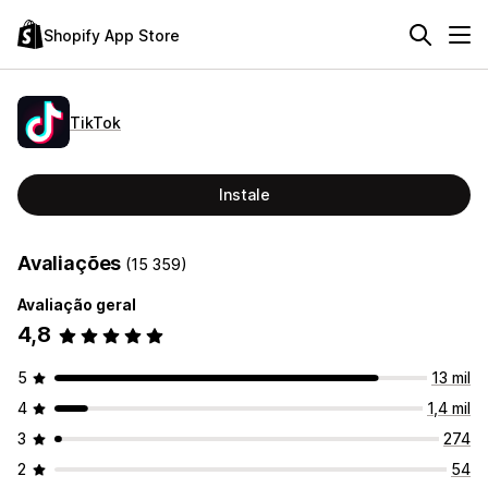
Shopify App Store
TikTok
Instale
Avaliações
(15 359)
Avaliação geral
4,8
5
13 mil
4
1,4 mil
3
274
2
54