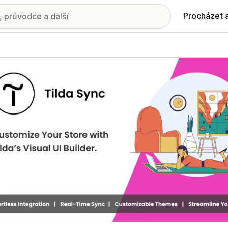
Procházet 
ie propagovaných obrázků