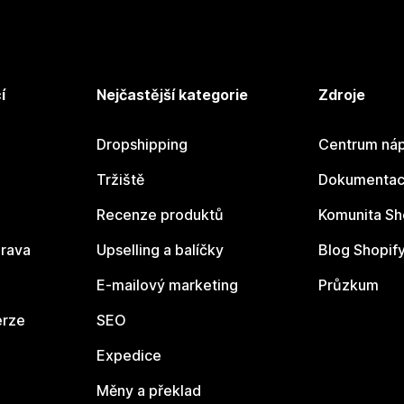
í
Nejčastější kategorie
Zdroje
Dropshipping
Centrum náp
Tržiště
Dokumentace
Recenze produktů
Komunita Sh
rava
Upselling a balíčky
Blog Shopif
E-mailový marketing
Průzkum
erze
SEO
Expedice
Měny a překlad