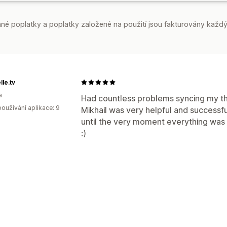
é poplatky a poplatky založené na použití jsou fakturovány každý
lle.tv
a
Had countless problems syncing my th
oužívání aplikace: 9
Mikhail was very helpful and successf
until the very moment everything was p
:)