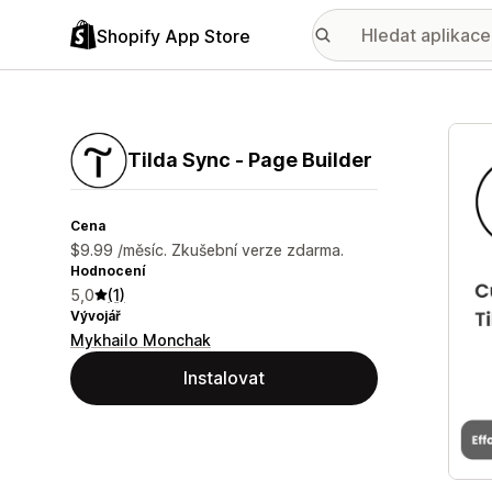
Shopify App Store
Galer
Tilda Sync ‑ Page Builder
Cena
$9.99 /měsíc. Zkušební verze zdarma.
Hodnocení
5,0
(1)
Vývojář
Mykhailo Monchak
Instalovat