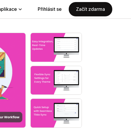
aplikace
Přihlásit se
Začít zdarma