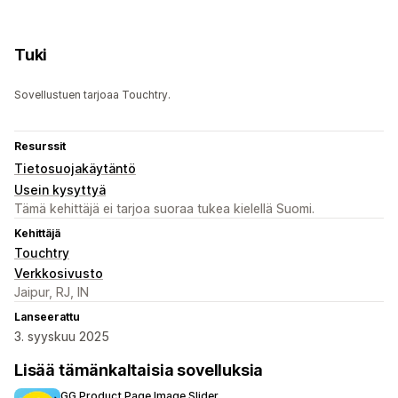
Tuki
Sovellustuen tarjoaa Touchtry.
Resurssit
Tietosuojakäytäntö
Usein kysyttyä
Tämä kehittäjä ei tarjoa suoraa tukea kielellä Suomi.
Kehittäjä
Touchtry
Verkkosivusto
Jaipur, RJ, IN
Lanseerattu
3. syyskuu 2025
Lisää tämänkaltaisia sovelluksia
GG Product Page Image Slider