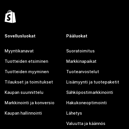
Sovellusluokat
Pääluokat
Myyntikanavat
Suoratoimitus
Tuotteiden etsiminen
Markkinapaikat
Tuotteiden myyminen
Tuotearvostelut
Tilaukset ja toimitukset
Lisämyynti ja tuotepaketit
Kaupan suunnittelu
Sähköpostimarkkinointi
Markkinointi ja konversio
Hakukoneoptimointi
Kaupan hallinnointi
Lähetys
Valuutta ja käännös