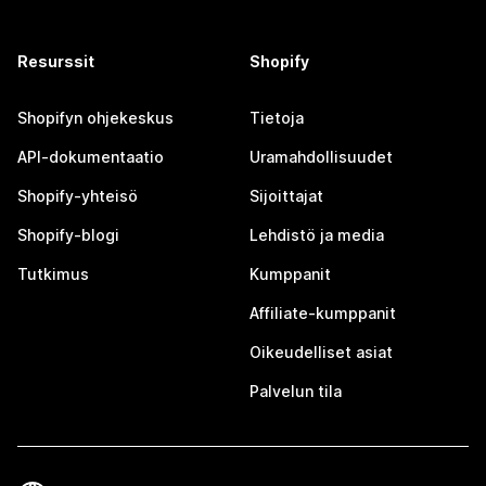
Resurssit
Shopify
Shopifyn ohjekeskus
Tietoja
API-dokumentaatio
Uramahdollisuudet
Shopify-yhteisö
Sijoittajat
Shopify-blogi
Lehdistö ja media
Tutkimus
Kumppanit
Affiliate-kumppanit
Oikeudelliset asiat
Palvelun tila