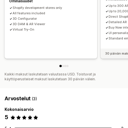
Ominaisuudet
Up to 300 A
Shopify development stores only
Up to 20,00
All features included
Direct Shop
3D Configurator
Detailed AR
3D DAM & AR Viewer
Buy Now inte
Virtual Try-On
UI personaliz
Standard em
30 päivän mak
Kaikki maksut laskutetaan valuutassa USD. Toistuvat ja
käyttöperusteiset maksut laskutetaan 30 päivän välein.
Arvostelut
(3)
Kokonaisarvio
5