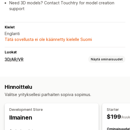
Need 3D models? Contact Touchtry for model creation
support
Kielet
Englanti
Tätä sovellusta ei ole käännetty kielelle Suomi
Luokat
3D/AR/VR
Näytä ominaisuudet
Visualisointi
3D-mallit
Lisätty todellisuus
Virtuaalinen sovitus
Hinnoittelu
Kasvoseuranta
Live-esikatselut
Valitse yrityksellesi parhaiten sopiva sopimus.
Mukautukset
Tiedostojen lataus (lähettäminen)
Mobiiliresponsiivisuus
Development Store
Starter
$199
Ilmainen
/kuuk
Ominaisuude