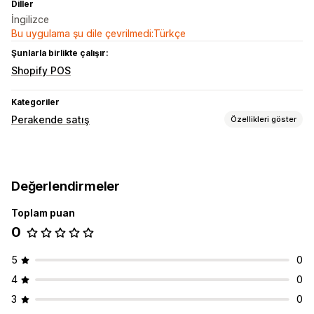
Diller
İngilizce
Bu uygulama şu dile çevrilmedi:Türkçe
Şunlarla birlikte çalışır:
Shopify POS
Kategoriler
Perakende satış
Özellikleri göster
POS
Ağırlığa göre satış
Değerlendirmeler
Envanter yönetimi
Toplam puan
Gerçek zamanlı senkronizasyon
Manuel dara ağırlıkları
0
5
0
4
0
3
0