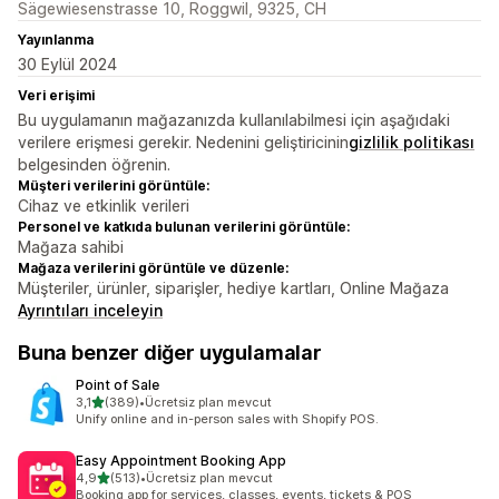
Sägewiesenstrasse 10, Roggwil, 9325, CH
Yayınlanma
30 Eylül 2024
Veri erişimi
Bu uygulamanın mağazanızda kullanılabilmesi için aşağıdaki
verilere erişmesi gerekir. Nedenini geliştiricinin
gizlilik politikası
belgesinden öğrenin.
Müşteri verilerini görüntüle:
Cihaz ve etkinlik verileri
Personel ve katkıda bulunan verilerini görüntüle:
Mağaza sahibi
Mağaza verilerini görüntüle ve düzenle:
Müşteriler, ürünler, siparişler, hediye kartları, Online Mağaza
Ayrıntıları inceleyin
Buna benzer diğer uygulamalar
Point of Sale
5 yıldız üzerinden
3,1
(389)
•
Ücretsiz plan mevcut
toplam 389 değerlendirme
Unify online and in-person sales with Shopify POS.
Easy Appointment Booking App
5 yıldız üzerinden
4,9
(513)
•
Ücretsiz plan mevcut
toplam 513 değerlendirme
Booking app for services, classes, events, tickets & POS