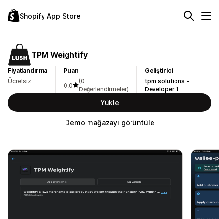
Shopify App Store
TPM Weightify
Fiyatlandırma
Puan
Geliştirici
Ücretsiz
(0
tpm solutions -
0,0
Değerlendirmeler)
Developer 1
Yükle
Demo mağazayı görüntüle