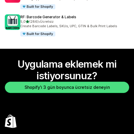
Built for Shopify
RF: Barcode Generator & Labels
5 yıldız üzerinden
5,0
(286)
•
Ücretsiz
toplam 286 değerlendirme
Create Barcode Labels, SKUs, UPC, GTIN & Bulk Print Labels
Built for Shopify
Uygulama eklemek mi
istiyorsunuz?
Shopify'ı 3 gün boyunca ücretsiz deneyin