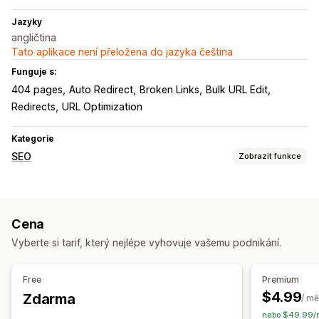
Jazyky
angličtina
Tato aplikace není přeložena do jazyka čeština
Funguje s:
404 pages
Auto Redirect
Broken Links
Bulk URL Edit
Redirects
URL Optimization
Kategorie
SEO
Zobrazit funkce
Sledování výkonu
Skóre SEO
Vykazování
Analytika
Analýza odkazů
Cena
Analýza obsahu
Sledování
Návštěvnost webu
Vyberte si tarif, který nejlépe vyhovuje vašemu podnikání.
Free
Premium
$4.99
Zdarma
/ mě
nebo $49.99/r