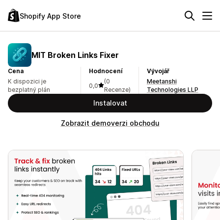
Shopify App Store
MIT Broken Links Fixer
Cena
Hodnocení
Vývojář
K dispozici je
(0
Meetanshi
0,0
bezplatný plán
Recenze)
Technologies LLP
Instalovat
Zobrazit demoverzi obchodu