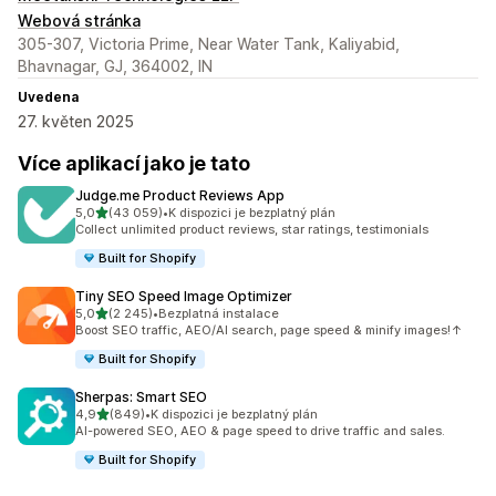
Webová stránka
305-307, Victoria Prime, Near Water Tank, Kaliyabid,
Bhavnagar, GJ, 364002, IN
Uvedena
27. květen 2025
Více aplikací jako je tato
Judge.me Product Reviews App
z 5 hvězd
5,0
(43 059)
•
K dispozici je bezplatný plán
Celkový počet recenzí: 43059
Collect unlimited product reviews, star ratings, testimonials
Built for Shopify
Tiny SEO Speed Image Optimizer
z 5 hvězd
5,0
(2 245)
•
Bezplatná instalace
Celkový počet recenzí: 2245
Boost SEO traffic, AEO/AI search, page speed & minify images!↑
Built for Shopify
Sherpas: Smart SEO
z 5 hvězd
4,9
(849)
•
K dispozici je bezplatný plán
Celkový počet recenzí: 849
AI-powered SEO, AEO & page speed to drive traffic and sales.
Built for Shopify