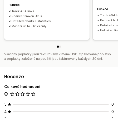
Funkce
Funkce
Track 404 links
Track 404 l
Redirect broken URLs
Redirect br
Detailed charts & statistics
Detailed cha
Monitor up to 5 links only
Unlimited li
Všechny poplatky jsou fakturovány v měně USD. Opakované poplatky
a poplatky založené na použití jsou fakturovány každých 30 dní.
Recenze
Celkové hodnocení
0
5
0
4
0