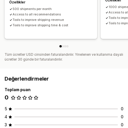
Özellikler
Özellikler
1000 shipm
500 shipments per month
Access to a
Access to all recommendations
Tools to imp
Tools to improve shipping revenue
Tools to imp
Tools to improve shipping time & cost
Tüm ücretler USD cinsinden faturalandırılır. Yinelenen ve kullanıma dayalı
ücretler 30 günde bir faturalandırılır.
Değerlendirmeler
Toplam puan
0
5
0
4
0
3
0