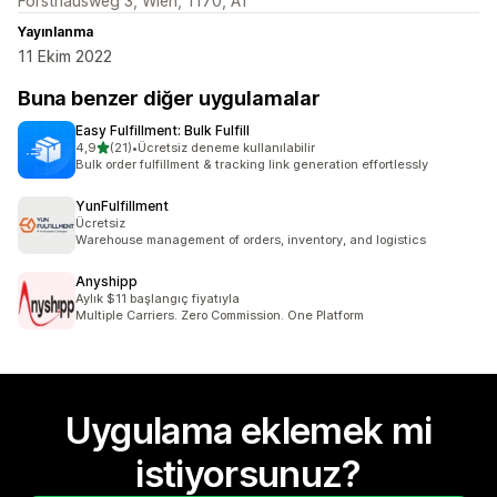
Forsthausweg 3, Wien, 1170, AT
Yayınlanma
11 Ekim 2022
Buna benzer diğer uygulamalar
Easy Fulfillment: Bulk Fulfill
5 yıldız üzerinden
4,9
(21)
•
Ücretsiz deneme kullanılabilir
toplam 21 değerlendirme
Bulk order fulfillment & tracking link generation effortlessly
YunFulfillment
Ücretsiz
Warehouse management of orders, inventory, and logistics
Anyshipp
Aylık $11 başlangıç fiyatıyla
Multiple Carriers. Zero Commission. One Platform
Uygulama eklemek mi
istiyorsunuz?