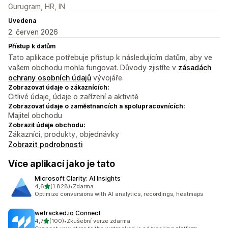
Gurugram, HR, IN
Uvedena
2. červen 2026
Přístup k datům
Tato aplikace potřebuje přístup k následujícím datům, aby ve
vašem obchodu mohla fungovat. Důvody zjistíte v
zásadách
ochrany osobních údajů
vývojáře.
Zobrazovat údaje o zákaznících:
Citlivé údaje, údaje o zařízení a aktivitě
Zobrazovat údaje o zaměstnancích a spolupracovnících:
Majitel obchodu
Zobrazit údaje obchodu:
Zákazníci, produkty, objednávky
Zobrazit podrobnosti
Více aplikací jako je tato
Microsoft Clarity: AI Insights
z 5 hvězd
4,6
(1 828)
•
Zdarma
Celkový počet recenzí: 1828
Optimize conversions with AI analytics, recordings, heatmaps
wetracked.io Connect
z 5 hvězd
4,7
(100)
•
Zkušební verze zdarma
Celkový počet recenzí: 100