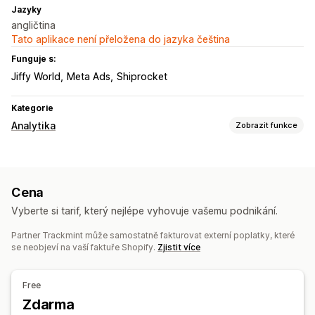
Jazyky
angličtina
Tato aplikace není přeložena do jazyka čeština
Funguje s:
Jiffy World
Meta Ads
Shiprocket
Kategorie
Analytika
Zobrazit funkce
Chování zákazníků
Sledování v reálném čase
Sledování událostí
Cena
Marketing a prodej
Vyberte si tarif, který nejlépe vyhovuje vašemu podnikání.
Užitečné informace o zisku
Sledování nákupů
Partner Trackmint může samostatně fakturovat externí poplatky, které
Vizuály a výkazy
se neobjeví na vaší faktuře Shopify.
Zjistit více
Panel analytiky
Vlastní panely
Výkazy pro více obchodů
Vlastní výkazy
Free
Zdarma