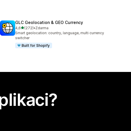
GLC Geolocation & GEO Currency
z 5 hvězd
4,6
(272)
•
Zdarma
Celkový počet recenzí: 272
Smart geolocation: country, language, multi currency
switcher
Built for Shopify
plikaci?