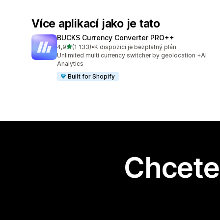
Více aplikací jako je tato
BUCKS Currency Converter PRO++
z 5 hvězd
4,9
(1 133)
•
K dispozici je bezplatný plán
Celkový počet recenzí: 1133
Unlimited multi currency switcher by geolocation +AI
Analytics
Built for Shopify
Chcete 