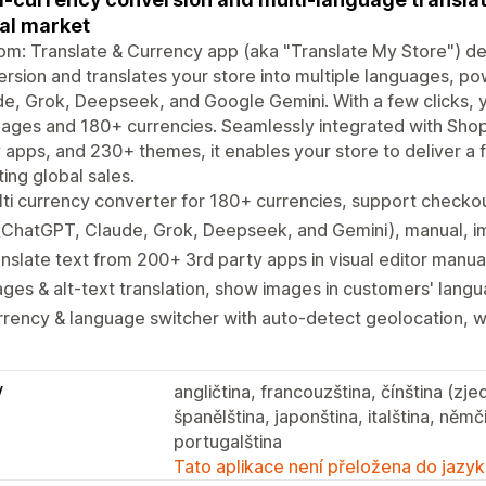
al market
m: Translate & Currency app (aka "Translate My Store") del
rsion and translates your store into multiple languages, p
e, Grok, Deepseek, and Google Gemini. With a few clicks,
ages and 180+ currencies. Seamlessly integrated with Sho
 apps, and 230+ themes, it enables your store to deliver a 
ing global sales.
ti currency converter for 180+ currencies, support checkou
(ChatGPT, Claude, Grok, Deepseek, and Gemini), manual, im
nslate text from 200+ 3rd party apps in visual editor manua
ges & alt-text translation, show images in customers' lang
rrency & language switcher with auto-detect geolocation,
y
angličtina, francouzština, čínština (zje
španělština, japonština, italština, němč
portugalština
Tato aplikace není přeložena do jazyk