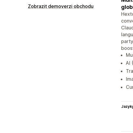
Zobrazit demoverzi obchodu
glob
Hexto
conve
Claud
langu
party
boost
Mul
AI 
Tra
Ima
Cu
Jazyk