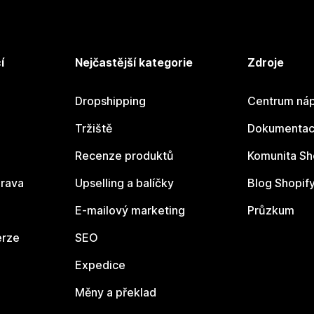
í
Nejčastější kategorie
Zdroje
Dropshipping
Centrum náp
Tržiště
Dokumentace
Recenze produktů
Komunita Sh
rava
Upselling a balíčky
Blog Shopif
E-mailový marketing
Průzkum
erze
SEO
Expedice
Měny a překlad