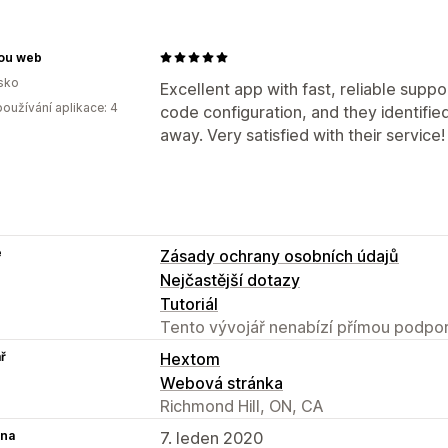
tou web
sko
Excellent app with fast, reliable supp
oužívání aplikace: 4
code configuration, and they identified
away. Very satisfied with their service!
e
Zásady ochrany osobních údajů
Nejčastější dotazy
Tutoriál
Tento vývojář nenabízí přímou podpor
ř
Hextom
Webová stránka
Richmond Hill, ON, CA
na
7. leden 2020