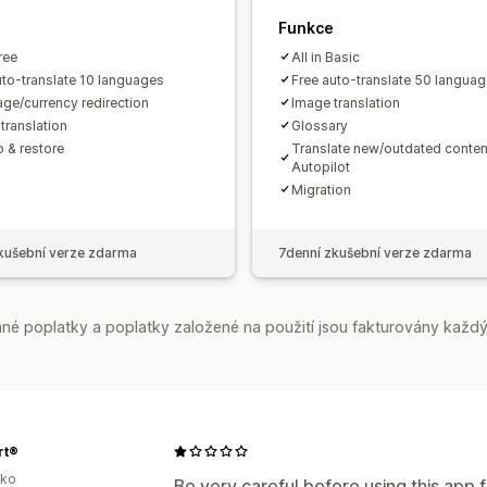
Funkce
Free
All in Basic
uto-translate 10 languages
Free auto-translate 50 langua
ge/currency redirection
Image translation
translation
Glossary
 & restore
Translate new/outdated conten
Autopilot
Migration
kušební verze zdarma
7denní zkušební verze zdarma
é poplatky a poplatky založené na použití jsou fakturovány každý
rt®
sko
Be very careful before using this app 