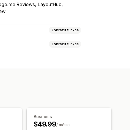
dge.me Reviews
LayoutHub
iew
Zobrazit funkce
Zobrazit funkce
Kurzy v reálném čase
Více měn
uhlování cen
Zobrazení ceny
 widget
Automatické přesměrování
 přesměrování
Sledování
Analytika
onizace překladů
Ruční překlad
Překlad metapolí
 jazyka
Převod měny
Překlad
řeklad adres URL
Správa glosáře
jazyka
Návrh přepínače
Business
$49.99
/ měsíc