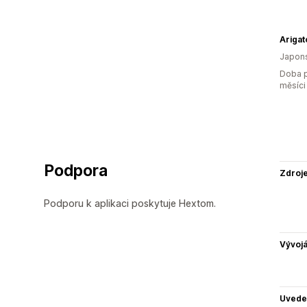
Ariga
Japon
Doba p
měsíci
Podpora
Zdroj
Podporu k aplikaci poskytuje Hextom.
Vývojá
Uvede