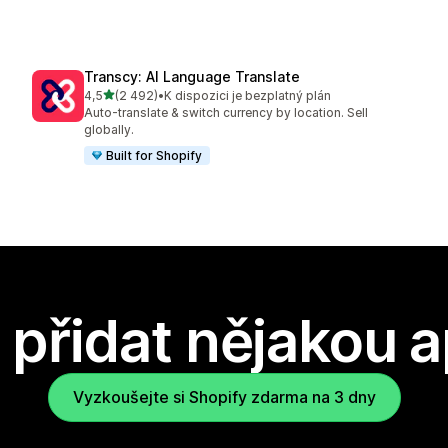
Transcy: AI Language Translate
z 5 hvězd
4,5
(2 492)
•
K dispozici je bezplatný plán
Celkový počet recenzí: 2492
Auto-translate & switch currency by location. Sell
globally.
Built for Shopify
přidat nějakou a
Vyzkoušejte si Shopify zdarma na 3 dny