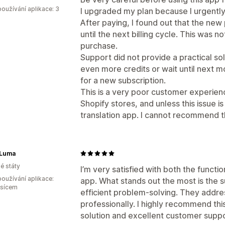
oužívání aplikace: 3
I upgraded my plan because I urgently
After paying, I found out that the new 
until the next billing cycle. This was
purchase.
Support did not provide a practical so
even more credits or wait until next m
for a new subscription.
This is a very poor customer experien
Shopify stores, and unless this issue i
translation app. I cannot recommend 
 Luma
é státy
I’m very satisfied with both the functio
oužívání aplikace:
app. What stands out the most is the 
ěsícem
efficient problem-solving. They addr
professionally. I highly recommend thi
solution and excellent customer suppo