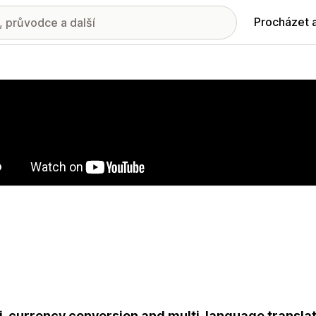
Procházet 
ie propagovaných obrázků
i-currency conversion and multi-language translati