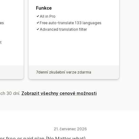
Funkce
All in Pro
ges
Free auto-translate 133 languages
Advanced translation filter
t
7denní zkušební verze zdarma
ch 30 dní.
Zobrazit všechny cenové možnosti
21. červenec 2026
for free or paid plan (No Matter what)