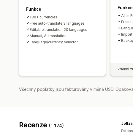
Funkce
Funkce
All in 
180+ currencies
Free a
Free auto-translate 3 languages
Langua
Editable translation 20 languages
Import 
Manual, AI translation
Backup
Language/currency selector
7denní z
Všechny poplatky jsou fakturovány v měně USD. Opakovan
Recenze
Joffza
(1 174)
Eston