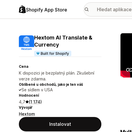
Shopify App Store
Galer
Hextom AI Translate &
Currency
Built for Shopify
Cena
K dispozici je bezplatný plán. Zkušební
verze zdarma.
Oblíbené u obchodů, jako je ten váš
Se sídlem v USA
Hodnocení
4,7
(1 174)
Vývojář
Hextom
Instalovat
Mult