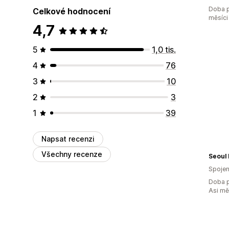
Doba p
Celkové hodnocení
měsíci
4,7
5
1,0 tis.
4
76
3
10
2
3
1
39
Napsat recenzi
Všechny recenze
Seoul
Spojen
Doba p
Asi m