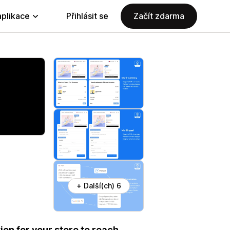
aplikace
Přihlásit se
Začít zdarma
+ Další(ch) 6
on for your store to reach