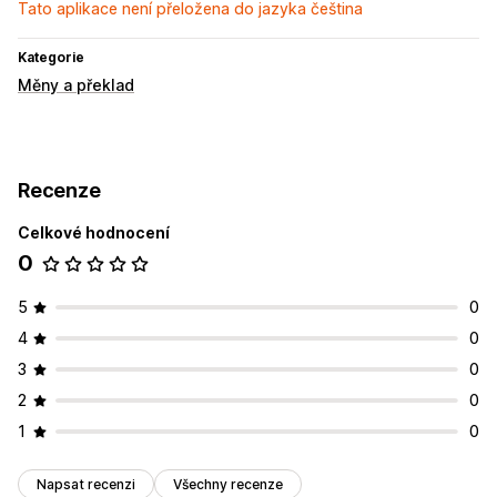
Tato aplikace není přeložena do jazyka čeština
Kategorie
Měny a překlad
Recenze
Celkové hodnocení
0
5
0
4
0
3
0
2
0
1
0
Napsat recenzi
Všechny recenze