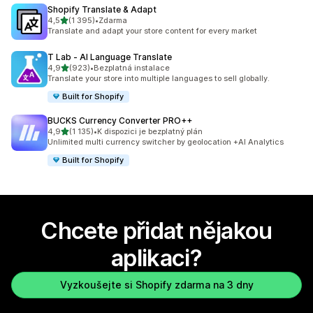
Shopify Translate & Adapt
z 5 hvězd
4,5
(1 395)
•
Zdarma
Celkový počet recenzí: 1395
Translate and adapt your store content for every market
T Lab ‑ AI Language Translate
z 5 hvězd
4,9
(923)
•
Bezplatná instalace
Celkový počet recenzí: 923
Translate your store into multiple languages to sell globally.
Built for Shopify
BUCKS Currency Converter PRO++
z 5 hvězd
4,9
(1 135)
•
K dispozici je bezplatný plán
Celkový počet recenzí: 1135
Unlimited multi currency switcher by geolocation +AI Analytics
Built for Shopify
Chcete přidat nějakou
aplikaci?
Vyzkoušejte si Shopify zdarma na 3 dny