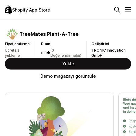
Shopify App Store
TreeMates Plant‑A‑Tree
Fiyatlandırma
Puan
Geliştirici
Ücretsiz
(0
TRONIC Innovation
0,0
yükleme
Değerlendirmeler)
GmbH
Yükle
Demo mağazayı görüntüle