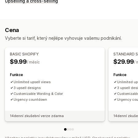
Upselling a cross-selling
Cena
Vyberte si tarif, který nejlépe vyhovuje vašemu podnikání.
BASIC SHOPIFY
STANDARD S
$9.99
$29.99
/ měsíc
/ 
Funkce
Funkce
Unlimited upsell views
Unlimited up
3 upsell designs
3 upsell des
Customizable Wording & Color
Customizabl
Urgency countdown
Urgency co
14denní zkušební verze zdarma
14denní zkuše