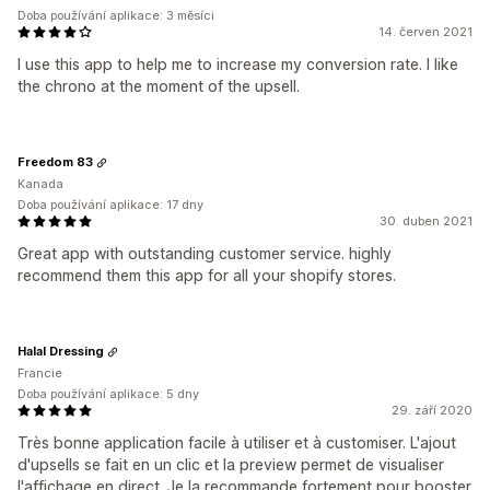
Doba používání aplikace: 3 měsíci
14. červen 2021
I use this app to help me to increase my conversion rate. I like
the chrono at the moment of the upsell.
Freedom 83
Kanada
Doba používání aplikace: 17 dny
30. duben 2021
Great app with outstanding customer service. highly
recommend them this app for all your shopify stores.
Halal Dressing
Francie
Doba používání aplikace: 5 dny
29. září 2020
Très bonne application facile à utiliser et à customiser. L'ajout
d'upsells se fait en un clic et la preview permet de visualiser
l'affichage en direct. Je la recommande fortement pour booster