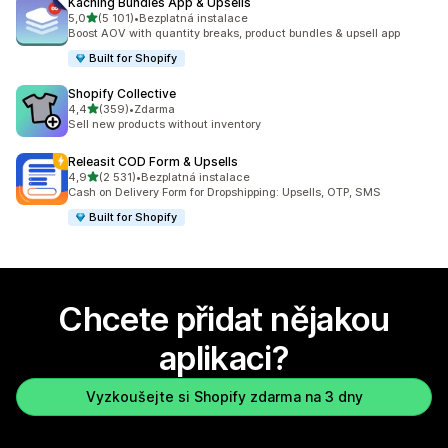
Kaching Bundles App & Upsells
z 5 hvězd
5,0
(5 101)
•
Bezplatná instalace
Celkový počet recenzí: 5101
Boost AOV with quantity breaks, product bundles & upsell app
Built for Shopify
Shopify Collective
z 5 hvězd
4,4
(359)
•
Zdarma
Celkový počet recenzí: 359
Sell new products without inventory
Releasit COD Form & Upsells
z 5 hvězd
4,9
(2 531)
•
Bezplatná instalace
Celkový počet recenzí: 2531
Cash on Delivery Form for Dropshipping: Upsells, OTP, SMS
Built for Shopify
Chcete přidat nějakou
aplikaci?
Vyzkoušejte si Shopify zdarma na 3 dny