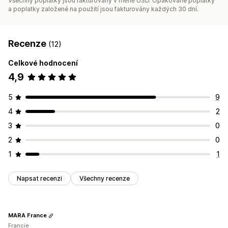
Všechny poplatky jsou fakturovány v měně USD. Opakované poplatky
a poplatky založené na použití jsou fakturovány každých 30 dní.
Recenze
(12)
Celkové hodnocení
4,9
5
9
4
2
3
0
2
0
1
1
Napsat recenzi
Všechny recenze
MARA France
Francie