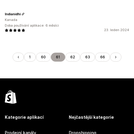
Indianidhi
Kanada
Doba používání aplikace: 6 měsíci
23. leden 2024
1
60
61
62
63
66
Kategorie aplikací
Nejčastější kategorie
Prodejní kanály
Dropshipping