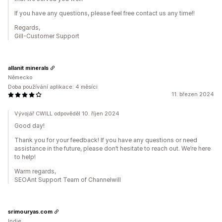
If you have any questions, please feel free contact us any time!!
Regards,
Gill-Customer Support
allanit minerals
Německo
Doba používání aplikace: 4 měsíci
11. březen 2024
Vývojář CWILL odpověděl 10. říjen 2024
Good day!
Thank you for your feedback! If you have any questions or need
assistance in the future, please don’t hesitate to reach out. We’re here
to help!
Warm regards,
SEOAnt Support Team of Channelwill
srimouryas.com
Indie