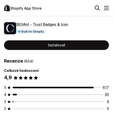
Shopify App Store
SEOAnt ‑ Trust Badges & Icon
Built for Shopify
Instalovat
Recenze
(654)
Celkové hodnocení
4,9
5
617
4
30
3
4
2
0