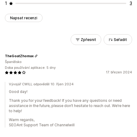
1
3
Napsat recenzi
Zpřesnit
Seřadit
TheGoatZhomax
Španělsko
Doba používání aplikace: 5 dny
17. březen 2024
Vývojář CWILL odpověděl 10. říjen 2024
Good day!
Thank you for your feedback! If you have any questions or need
assistance in the future, please don’t hesitate to reach out. We’re here
to help!
Warm regards,
SEOAnt Support Team of Channelwill