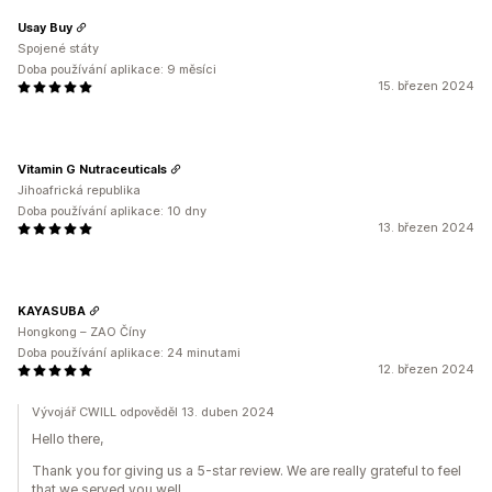
Usay Buy
Spojené státy
Doba používání aplikace: 9 měsíci
15. březen 2024
Vitamin G Nutraceuticals
Jihoafrická republika
Doba používání aplikace: 10 dny
13. březen 2024
KAYASUBA
Hongkong – ZAO Číny
Doba používání aplikace: 24 minutami
12. březen 2024
Vývojář CWILL odpověděl 13. duben 2024
Hello there,
Thank you for giving us a 5-star review. We are really grateful to feel
that we served you well.