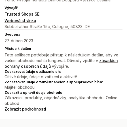
Vývojář
Trusted Shops SE
Webová stránka
Subbelrather Straße 15c, Cologne, 50823, DE
Uvedena
27. duben 2023
Přístup k datům
Tato aplikace potřebuje přístup k následujícím datům, aby ve
vašem obchodu mohla fungovat. Důvody zjistíte v
zásadách
ochrany osobních údajů
vývojáře.
Zobrazovat údaje o zákaznících:
Citlivé údaje, údaje o zařízení a aktivitě
Zobrazovat údaje o zaměstnancích a spolupracovnících:
Majitel obchodu
Zobrazit a upravit údaje obchodu:
Zákazníci, produkty, objednávky, analytika obchodu, Online
obchod
Zobrazit podrobnosti