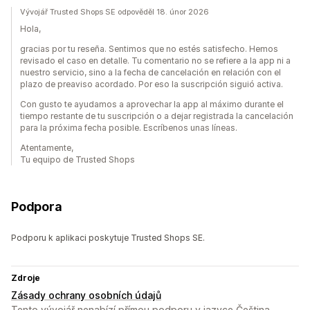
Vývojář Trusted Shops SE odpověděl 18. únor 2026
Hola,
gracias por tu reseña. Sentimos que no estés satisfecho. Hemos
revisado el caso en detalle. Tu comentario no se refiere a la app ni a
nuestro servicio, sino a la fecha de cancelación en relación con el
plazo de preaviso acordado. Por eso la suscripción siguió activa.
Con gusto te ayudamos a aprovechar la app al máximo durante el
tiempo restante de tu suscripción o a dejar registrada la cancelación
para la próxima fecha posible. Escríbenos unas líneas.
Atentamente,
Tu equipo de Trusted Shops
Podpora
Podporu k aplikaci poskytuje Trusted Shops SE.
Zdroje
Zásady ochrany osobních údajů
Tento vývojář nenabízí přímou podporu v jazyce Čeština.