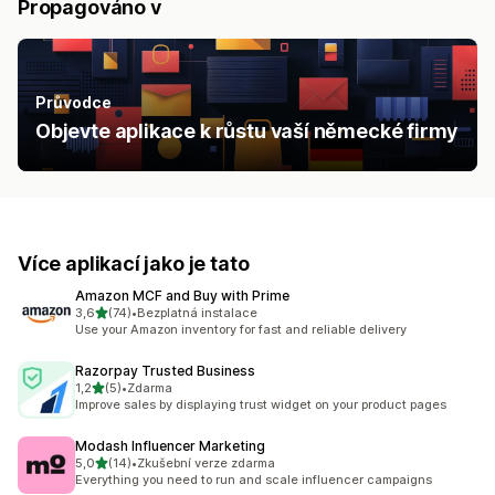
Propagováno v
Průvodce
Objevte aplikace k růstu vaší německé firmy
Více aplikací jako je tato
Amazon MCF and Buy with Prime
z 5 hvězd
3,6
(74)
•
Bezplatná instalace
Celkový počet recenzí: 74
Use your Amazon inventory for fast and reliable delivery
Razorpay Trusted Business
z 5 hvězd
1,2
(5)
•
Zdarma
Celkový počet recenzí: 5
Improve sales by displaying trust widget on your product pages
Modash Influencer Marketing
z 5 hvězd
5,0
(14)
•
Zkušební verze zdarma
Celkový počet recenzí: 14
Everything you need to run and scale influencer campaigns