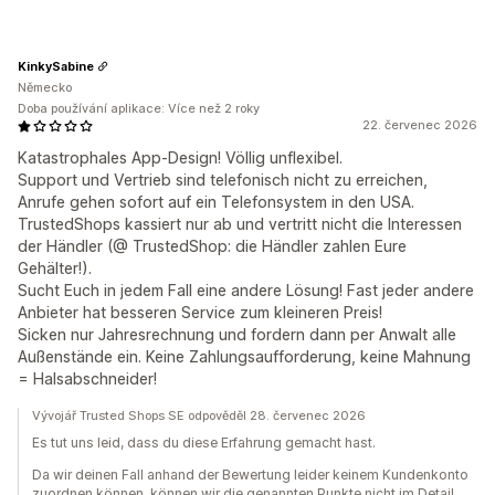
KinkySabine
Německo
Doba používání aplikace: Více než 2 roky
22. červenec 2026
Katastrophales App-Design! Völlig unflexibel.
Support und Vertrieb sind telefonisch nicht zu erreichen,
Anrufe gehen sofort auf ein Telefonsystem in den USA.
TrustedShops kassiert nur ab und vertritt nicht die Interessen
der Händler (@ TrustedShop: die Händler zahlen Eure
Gehälter!).
Sucht Euch in jedem Fall eine andere Lösung! Fast jeder andere
Anbieter hat besseren Service zum kleineren Preis!
Sicken nur Jahresrechnung und fordern dann per Anwalt alle
Außenstände ein. Keine Zahlungsaufforderung, keine Mahnung
= Halsabschneider!
Vývojář Trusted Shops SE odpověděl 28. červenec 2026
Es tut uns leid, dass du diese Erfahrung gemacht hast.
Da wir deinen Fall anhand der Bewertung leider keinem Kundenkonto
zuordnen können, können wir die genannten Punkte nicht im Detail