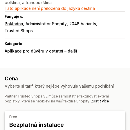
polština, a francouzština
Tato aplikace není přeložena do jazyka čeština
Funguje s:
Pokladna
Administrátor Shopify
2048 Variants
Trusted Shops
Kategorie
Aplikace pro důvěru v ostatní – další
Cena
Vyberte si tarif, který nejlépe vyhovuje vašemu podnikání.
Partner Trusted Shops SE může samostatně fakturovat externí
poplatky, které se neobjeví na vaší faktuře Shopify.
Zjistit více
Free
Bezplatná instalace