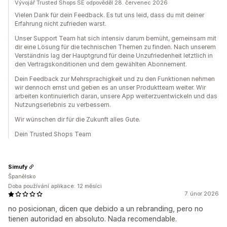
Vývojář Trusted Shops SE odpověděl 28. červenec 2026
Vielen Dank für dein Feedback. Es tut uns leid, dass du mit deiner
Erfahrung nicht zufrieden warst.
Unser Support Team hat sich intensiv darum bemüht, gemeinsam mit
dir eine Lösung für die technischen Themen zu finden. Nach unserem
Verständnis lag der Hauptgrund für deine Unzufriedenheit letztlich in
den Vertragskonditionen und dem gewählten Abonnement.
Dein Feedback zur Mehrsprachigkeit und zu den Funktionen nehmen
wir dennoch ernst und geben es an unser Produktteam weiter. Wir
arbeiten kontinuierlich daran, unsere App weiterzuentwickeln und das
Nutzungserlebnis zu verbessern.
Wir wünschen dir für die Zukunft alles Gute.
Dein Trusted Shops Team
Simufy
Španělsko
Doba používání aplikace: 12 měsíci
7. únor 2026
no posicionan, dicen que debido a un rebranding, pero no
tienen autoridad en absoluto. Nada recomendable.