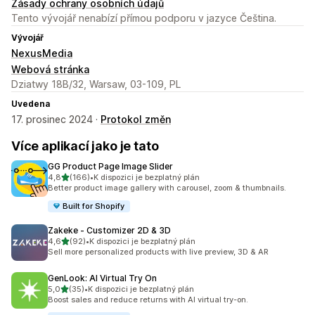
Zásady ochrany osobních údajů
Tento vývojář nenabízí přímou podporu v jazyce Čeština.
Vývojář
NexusMedia
Webová stránka
Dziatwy 18B/32, Warsaw, 03-109, PL
Uvedena
17. prosinec 2024 ·
Protokol změn
Více aplikací jako je tato
GG Product Page Image Slider
z 5 hvězd
4,8
(166)
•
K dispozici je bezplatný plán
Celkový počet recenzí: 166
Better product image gallery with carousel, zoom & thumbnails.
Built for Shopify
Zakeke ‑ Customizer 2D & 3D
z 5 hvězd
4,6
(92)
•
K dispozici je bezplatný plán
Celkový počet recenzí: 92
Sell more personalized products with live preview, 3D & AR
GenLook: AI Virtual Try On
z 5 hvězd
5,0
(35)
•
K dispozici je bezplatný plán
Celkový počet recenzí: 35
Boost sales and reduce returns with AI virtual try-on.