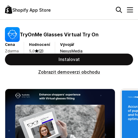
Shopify App Store
TryOnMe Glasses Virtual Try On
Cena
Hodnocení
Vývojář
Zdarma
5,0
(2)
NexusMedia
Instalovat
Zobrazit demoverzi obchodu