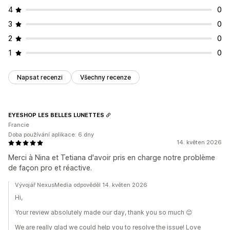
4
0
3
0
2
0
1
0
Napsat recenzi
Všechny recenze
EYESHOP LES BELLES LUNETTES
Francie
Doba používání aplikace: 6 dny
14. květen 2026
Merci à Nina et Tetiana d'avoir pris en charge notre problème
de façon pro et réactive.
Vývojář NexusMedia odpověděl 14. květen 2026
Hi,
Your review absolutely made our day, thank you so much 😊
We are really glad we could help you to resolve the issue! Love