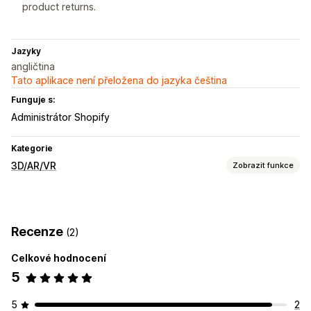
product returns.
Jazyky
angličtina
Tato aplikace není přeložena do jazyka čeština
Funguje s:
Administrátor Shopify
Kategorie
3D/AR/VR
Zobrazit funkce
Vizualizace
3D modely
Virtuální vyzkoušení
Vložený prohlížeč
Recenze
(2)
Živé náhledy
Celkové hodnocení
Přizpůsobení
5
Obrázky
Nahrání souboru
Responzivní design pro mobilní zařízení
5
2