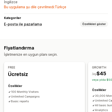
İngilizce
Bu uygulama şu dile çevrilmedi:Türkçe
Kategoriler
E-posta ile pazarlama
Özellikleri göster
Kampanya türleri
Açılır pencereler
Formlar
Fiyatlandırma
Kampanyaları yönetme
İşletmenize en uygun planı seçin.
İzin kaydı
E-posta kaydı listesi
SMS kaydı listesi
FREE
GROWTH
$45
Ücretsiz
/ay
veya yılda $50
Özellikler
Özellikler
100 Monthly Visitors
30,000 Mont
Unlimited Campaigns
Unlimited C
Basic reports
All basic bu
Analytics