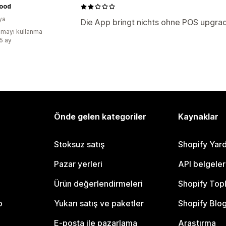
ood
ya
Die App bringt nichts ohne POS upgrad
mayı kullanma
:5 ay
Önde gelen kategoriler
Kaynaklar
Stoksuz satış
Shopify Yar
Pazar yerleri
API belgeler
Ürün değerlendirmeleri
Shopify Top
o
Yukarı satış ve paketler
Shopify Blo
E-posta ile pazarlama
Araştırma