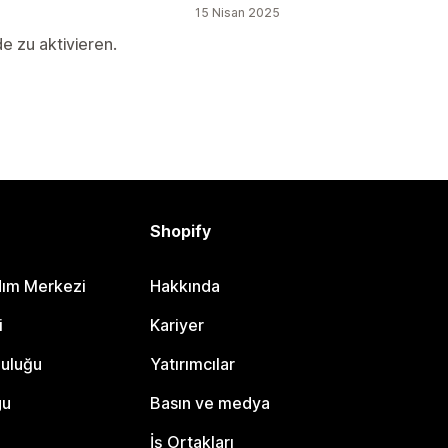
15 Nisan 2025
e zu aktivieren.
Shopify
dım Merkezi
Hakkında
i
Kariyer
luluğu
Yatırımcılar
gu
Basın ve medya
İş Ortakları