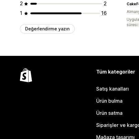
2
2
CakeF
Alman
1
16
Uygula
süresi
Değerlendirme yazın
Tüm kategoriler
Satış kanalları
Ürün bulma
Ürün satma
Siparişler ve karg
Mağaza tasarımı