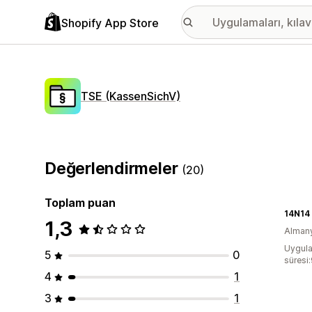
Shopify App Store
TSE (KassenSichV)
Değerlendirmeler
(20)
Toplam puan
14N14
1,3
Alman
Uygula
5
0
süresi
4
1
3
1