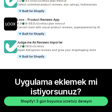
5 yıldız üzerinden
5,0
(43.059)
•
Ücretsiz plan mevcut
toplam 43059 değerlendirme
Collect unlimited product reviews, star ratings, testimonials
Built for Shopify
Loox ‑ Product Reviews App
5 yıldız üzerinden
4,9
(8.883)
•
Ücretsiz plan mevcut
toplam 8883 değerlendirme
Convert more with visual product reviews, superpowered by AI
Built for Shopify
Judge.me Ali Reviews Importer
5 yıldız üzerinden
4,9
(183)
•
Ücretsiz
toplam 183 değerlendirme
Import AliExpress reviews and grow your dropshipping store
Built for Shopify
Uygulama eklemek mi
istiyorsunuz?
Shopify'ı 3 gün boyunca ücretsiz deneyin