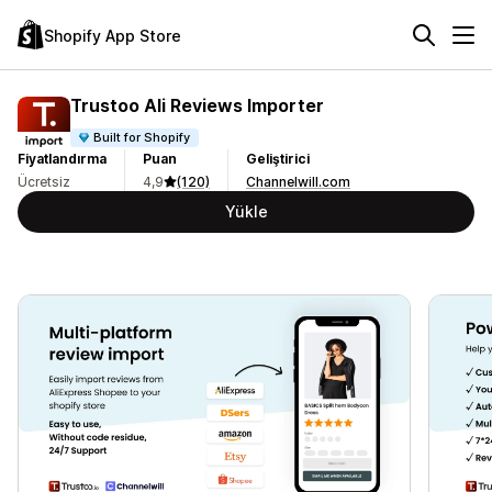
Shopify App Store
Trustoo Ali Reviews Importer
Built for Shopify
Fiyatlandırma
Puan
Geliştirici
Ücretsiz
4,9
(120)
Channelwill.com
Yükle