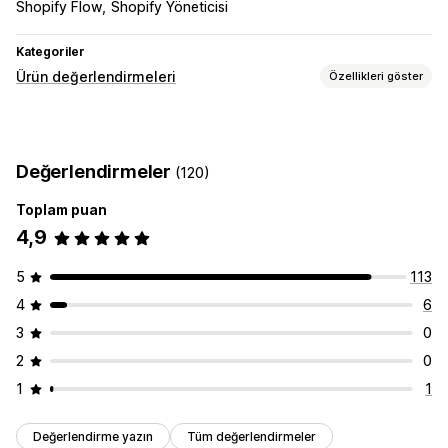
Shopify Flow
Shopify Yöneticisi
Kategoriler
Ürün değerlendirmeleri
Özellikleri göster
Görüntüleme seçenekleri
Fotoğraflı değerlendirmeler
Değerlendirmeler
(120)
Değerlendirmeleri toplama yöntemleri
Toplam puan
İçe ve dışa aktarma
4,9
5
113
4
6
3
0
2
0
1
1
Değerlendirme yazın
Tüm değerlendirmeler