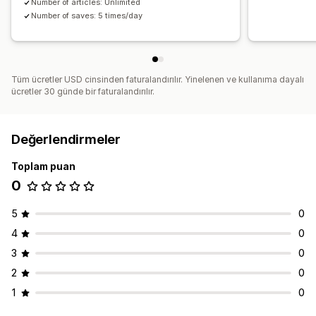
Number of articles: Unlimited
Number of saves: 5 times/day
Tüm ücretler USD cinsinden faturalandırılır. Yinelenen ve kullanıma dayalı
ücretler 30 günde bir faturalandırılır.
Değerlendirmeler
Toplam puan
0
5
0
4
0
3
0
2
0
1
0