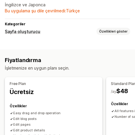
İngilizce ve Japonca
Bu uygulama şu dile çevrilmedi:Türkçe
Kategoriler
Sayfa oluşturucu
Özellikleri göster
Sayfa türleri
Açılış sayfaları
Ürün sayfaları
Bloglar
Özel sayfalar
Fiyatlandırma
Sayfaları yönetme
İşletmenize en uygun planı seçin.
Düzenleyici aracı
Free Plan
Standard Pla
$48
Ücretsiz
/ay
Özellikler
Özellikler
All features
Easy drag and drop operation
Number of sa
Edit blog posts
Edit pages
Edit product details