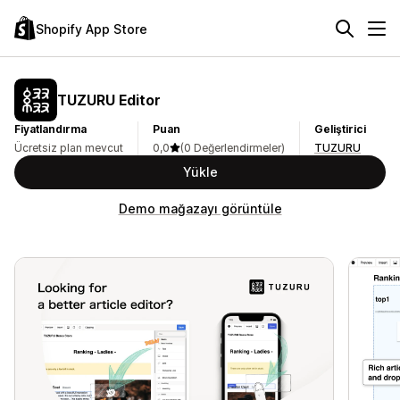
Shopify App Store
TUZURU Editor
Fiyatlandırma
Puan
Geliştirici
Ücretsiz plan mevcut
0,0
(0 Değerlendirmeler)
TUZURU
Yükle
Demo mağazayı görüntüle