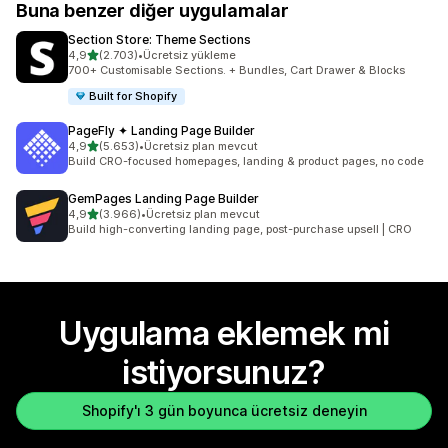
Buna benzer diğer uygulamalar
Section Store: Theme Sections
5 yıldız üzerinden
4,9
(2.703)
•
Ücretsiz yükleme
toplam 2703 değerlendirme
700+ Customisable Sections. + Bundles, Cart Drawer & Blocks
Built for Shopify
PageFly ✦ Landing Page Builder
5 yıldız üzerinden
4,9
(5.653)
•
Ücretsiz plan mevcut
toplam 5653 değerlendirme
Build CRO-focused homepages, landing & product pages, no code
GemPages Landing Page Builder
5 yıldız üzerinden
4,9
(3.966)
•
Ücretsiz plan mevcut
toplam 3966 değerlendirme
Build high-converting landing page, post-purchase upsell | CRO
Uygulama eklemek mi
istiyorsunuz?
Shopify'ı 3 gün boyunca ücretsiz deneyin