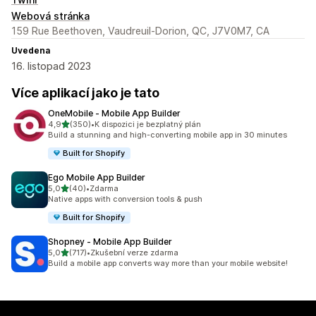
Webová stránka
159 Rue Beethoven, Vaudreuil-Dorion, QC, J7V0M7, CA
Uvedena
16. listopad 2023
Více aplikací jako je tato
OneMobile ‑ Mobile App Builder
z 5 hvězd
4,9
(350)
•
K dispozici je bezplatný plán
Celkový počet recenzí: 350
Build a stunning and high-converting mobile app in 30 minutes
Built for Shopify
Ego Mobile App Builder
z 5 hvězd
5,0
(40)
•
Zdarma
Celkový počet recenzí: 40
Native apps with conversion tools & push
Built for Shopify
Shopney ‑ Mobile App Builder
z 5 hvězd
5,0
(717)
•
Zkušební verze zdarma
Celkový počet recenzí: 717
Build a mobile app converts way more than your mobile website!