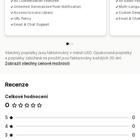
All Customization Features
All Basic Fe
Unlimited Generalized Push Notification
Multi-Langu
Access to Icons Library
Custom Deep
URL Policy
Email & Cha
Email & Chat Support
Všechny poplatky jsou fakturovány v měně USD. Opakované poplatky
a poplatky založené na použití jsou fakturovány každých 30 dní.
Zobrazit všechny cenové možnosti
Recenze
Celkové hodnocení
0
5
0
4
0
3
0