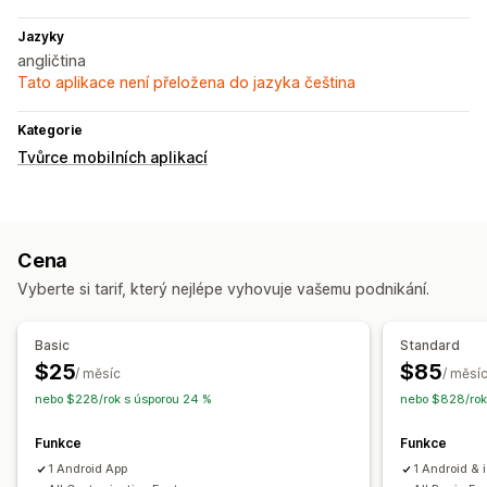
Jazyky
angličtina
Tato aplikace není přeložena do jazyka čeština
Kategorie
Tvůrce mobilních aplikací
Cena
Vyberte si tarif, který nejlépe vyhovuje vašemu podnikání.
Basic
Standard
$25
$85
/ měsíc
/ měsí
nebo $228/rok s úsporou 24 %
nebo $828/rok
Funkce
Funkce
1 Android App
1 Android &