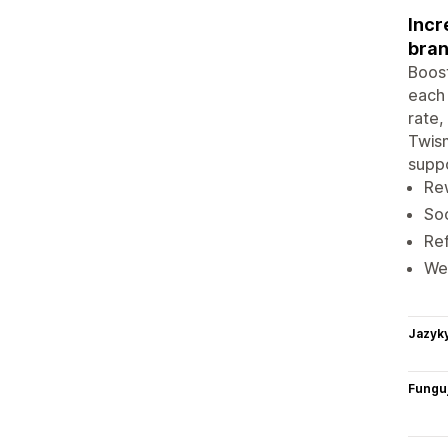
Incr
bran
Boost
each
rate,
Twism
suppo
Re
Soc
Ref
Wel
Jazyk
Funguj