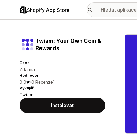
Shopify App Store
Galer
Twism: Your Own Coin &
Rewards
Cena
Zdarma
Hodnocení
0,0
(0 Recenze)
Vývojář
Twism
Instalovat