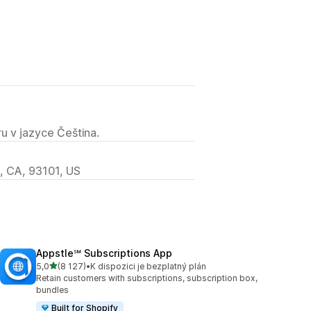
u v jazyce Čeština.
, CA, 93101, US
Appstle℠ Subscriptions App
z 5 hvězd
5,0
(8 127)
•
K dispozici je bezplatný plán
Celkový počet recenzí: 8127
Retain customers with subscriptions, subscription box,
bundles
Built for Shopify