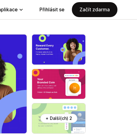
aplikace
Přihlásit se
Začít zdarma
+ Další(ch) 2