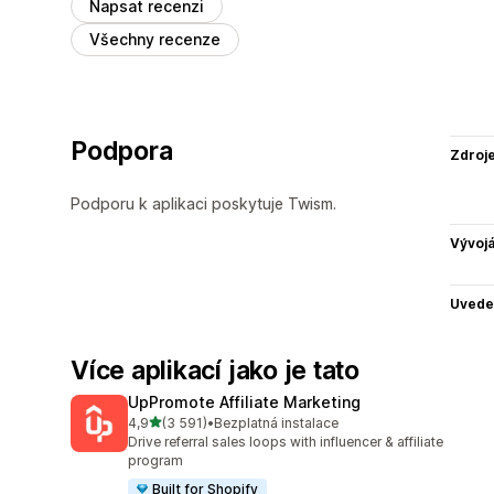
Napsat recenzi
Všechny recenze
Podpora
Zdroj
Podporu k aplikaci poskytuje Twism.
Vývojá
Uvede
Více aplikací jako je tato
UpPromote Affiliate Marketing
z 5 hvězd
4,9
(3 591)
•
Bezplatná instalace
Celkový počet recenzí: 3591
Drive referral sales loops with influencer & affiliate
program
Built for Shopify