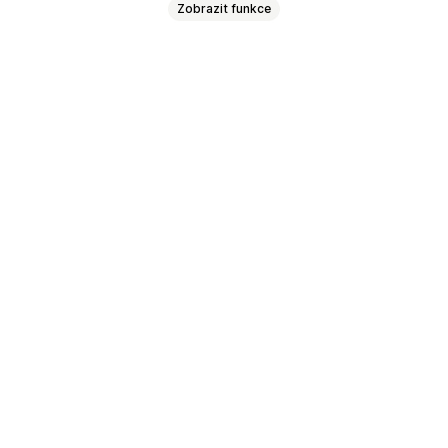
Zobrazit funkce
 dárkových karet
hod
Odměny POS