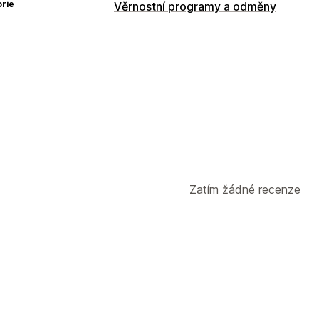
rie
Věrnostní programy a odměny
Typy programů
Programy odměn
Referraly
Programy
Digitální peněženky
Odměny, které můžete nabízet
Body
Slevy
Kupóny
Kredit pro obc
Zatím žádné recenze