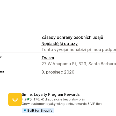
e
Zásady ochrany osobních údajů
Nejčastější dotazy
Tento vývojář nenabízí přímou podpor
ř
Twism
27 W Anapamu St, 323, Santa Barbara
na
9. prosinec 2020
Smile: Loyalty Program Rewards
z 5 hvězd
4,9
(4 176)
•
K dispozici je bezplatný plán
Celkový počet recenzí: 4176
Grow customer loyalty with points, rewards & VIP tiers
Built for Shopify