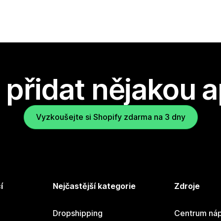
přidat nějakou a
Vyzkoušejte si Shopify zdarma na 3 dny
í
Nejčastější kategorie
Zdroje
Dropshipping
Centrum náp