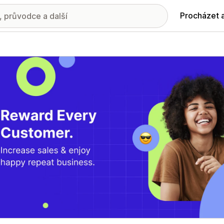
Procházet 
ie propagovaných obrázků