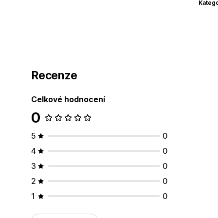
Katego
Recenze
Celkové hodnocení
0
5
0
4
0
3
0
2
0
1
0