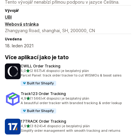
Tento vývojář nenabízí přímou podporu v jazyce Čeština.
Vývojář
UBI
Webová stránka
Zhangyang Road, shanghai, SH, 200000, CN
Uvedena
18. leden 2021
Více aplikací jako je tato
CWILL Order Tracking
z 5 hvězd
5,0
(2 857)
•
K dispozici je bezplatný plán
Celkový počet recenzí: 2857
Parcel Panel: track order tracker to cut WISMOs & boost sales
Built for Shopify
Track123 Order Tracking
z 5 hvězd
4,9
(1 566)
•
K dispozici je bezplatný plán
Celkový počet recenzí: 1566
A beautiful order tracker with branded tracking & order lookup
Built for Shopify
17TRACK Order Tracking
z 5 hvězd
4,9
(3 824)
•
K dispozici je bezplatný plán
Celkový počet recenzí: 3824
Simplify order management with smooth tracking and returns