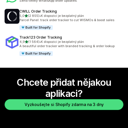
Send timely WhatsApp order updates.
CWILL Order Tracking
z 5 hvězd
5,0
(2 855)
•
K dispozici je bezplatný plán
Celkový počet recenzí: 2855
Parcel Panel: track order tracker to cut WISMOs & boost sales
Built for Shopify
Track123 Order Tracking
z 5 hvězd
4,9
(1 564)
•
K dispozici je bezplatný plán
Celkový počet recenzí: 1564
A beautiful order tracker with branded tracking & order lookup
Built for Shopify
Chcete přidat nějakou
aplikaci?
Vyzkoušejte si Shopify zdarma na 3 dny