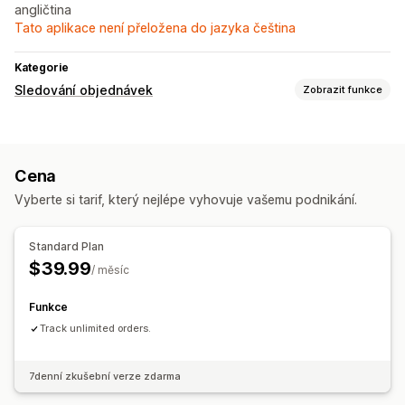
angličtina
Tato aplikace není přeložena do jazyka čeština
Kategorie
Sledování objednávek
Zobrazit funkce
Sledování
Vlastní odkaz na sledování
API
Cena
Notifikace
Vyberte si tarif, který nejlépe vyhovuje vašemu podnikání.
Automatizace
Standard Plan
$39.99
/ měsíc
Funkce
Track unlimited orders.
7denní zkušební verze zdarma