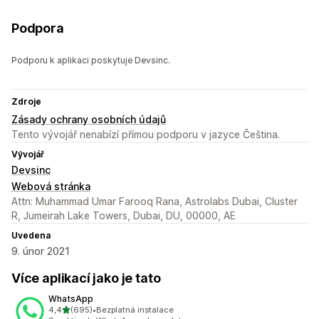
Podpora
Podporu k aplikaci poskytuje Devsinc.
Zdroje
Zásady ochrany osobních údajů
Tento vývojář nenabízí přímou podporu v jazyce Čeština.
Vývojář
Devsinc
Webová stránka
Attn: Muhammad Umar Farooq Rana, Astrolabs Dubai, Cluster
R, Jumeirah Lake Towers, Dubai, DU, 00000, AE
Uvedena
9. únor 2021
Více aplikací jako je tato
WhatsApp
z 5 hvězd
4,4
(695)
•
Bezplatná instalace
Celkový počet recenzí: 695