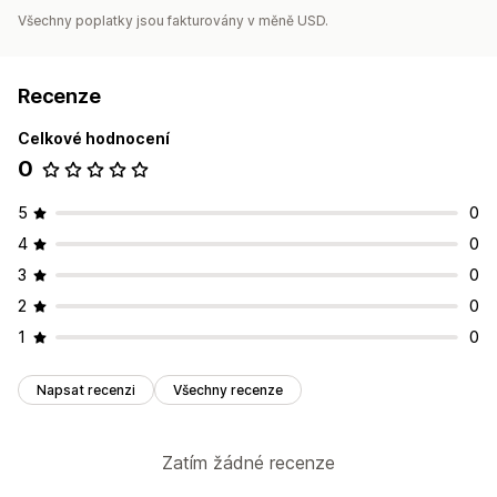
Všechny poplatky jsou fakturovány v měně USD.
Metriky výkonnosti
Stav v reálném čase
Podrobné protokoly
Recenze
Celkové hodnocení
0
5
0
4
0
3
0
2
0
1
0
Napsat recenzi
Všechny recenze
Zatím žádné recenze