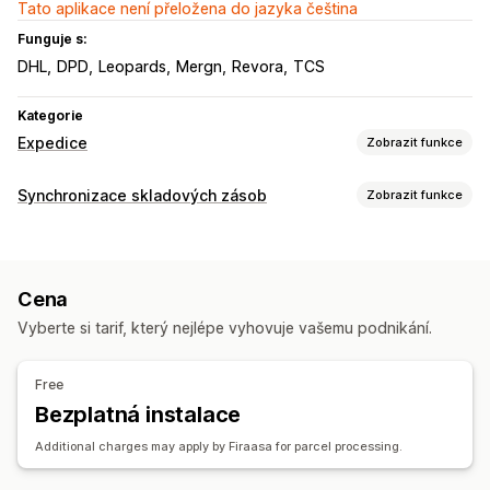
Tato aplikace není přeložena do jazyka čeština
Funguje s:
DHL
DPD
Leopards
Mergn
Revora
TCS
Kategorie
Expedice
Zobrazit funkce
Štítky a balení
Synchronizace skladových zásob
Zobrazit funkce
Vytváření štítků
Přizpůsobení štítků
Hromadný tisk
Typ synchronizace
Ověření adresy
Přepravní listy
Štítky pro vrácení
Objednávky
Podrobnosti o produktu
Varianty
Skenování čárových kódů
Vychystávací seznamy
Cena
Jednotky SKU
Čárové kódy
Vícekanálová
Více obchodů
Pravidla přepravy
Synchronizace objednávek
Vyberte si tarif, který nejlépe vyhovuje vašemu podnikání.
Automatická
Hromadná
V reálném čase
Výběr dopravce
Sazby za dopravu
Oznámení a výkazy
Řízení zásilek
Free
Automatizovaná upozornění
Aktualizace objednávek
Synchronizace objednávek
Sledování v reálném čase
Bezplatná instalace
E-mailová upozornění
Výkazy chyb
Historické výkazy
Značková stránka pro sledování
E-mailová oznámení
Additional charges may apply by Firaasa for parcel processing.
Upozornění na skladové zásoby
Aktualizace objednávek
Analytika přepravy
Upozornění na nízké zásoby
Import a export dat