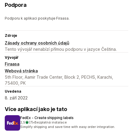
Podpora
Podporu k aplikaci poskytuje Firaasa.
Zdroje
Zásady ochrany osobních údajů
Tento vývojář nenabízí přímou podporu v jazyce Čeština.
Vývojář
Firaasa
Webová stránka
5th Floor, Aamir Trade Center, Block 2, PECHS, Karachi,
75400, PK
Uvedena
8. září 2022
Více aplikací jako je tato
FedEx ‑ Create shipping labels
z 5 hvězd
2,5
(7)
•
Bezplatná instalace
Celkový počet recenzí: 7
Simplify shipping and save time with easy order integration.