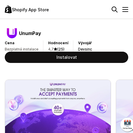
Shopify App Store
UnumPay
Cena
Hodnocení
Vývojář
Bezplatná instalace
4,7
(25)
Devsinc
Instalovat