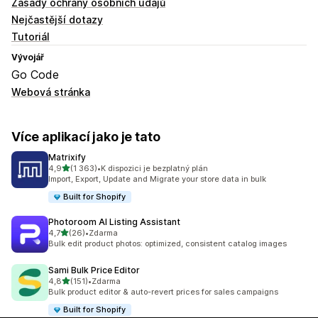
Zásady ochrany osobních údajů
Nejčastější dotazy
Tutoriál
Vývojář
Go Code
Webová stránka
Více aplikací jako je tato
Matrixify
z 5 hvězd
4,9
(1 363)
•
K dispozici je bezplatný plán
Celkový počet recenzí: 1363
Import, Export, Update and Migrate your store data in bulk
Built for Shopify
Photoroom AI Listing Assistant
z 5 hvězd
4,7
(26)
•
Zdarma
Celkový počet recenzí: 26
Bulk edit product photos: optimized, consistent catalog images
Sami Bulk Price Editor
z 5 hvězd
4,8
(151)
•
Zdarma
Celkový počet recenzí: 151
Bulk product editor & auto-revert prices for sales campaigns
Built for Shopify