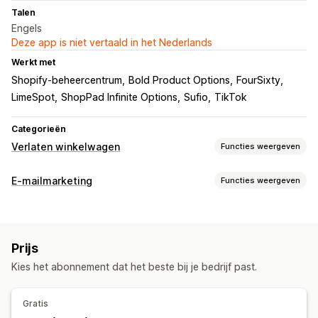
Talen
Engels
Deze app is niet vertaald in het Nederlands
Werkt met
Shopify-beheercentrum
Bold Product Options
FourSixty
LimeSpot
ShopPad Infinite Options
Sufio
TikTok
Categorieën
Verlaten winkelwagen
Functies weergeven
Winkelwagenherstel
E-mailmarketing
Functies weergeven
Geautomatiseerde workflows
Soorten campagnes
Weergaveopties
Kortingen
Mails voor upselling
Verlaten winkelwagen
Templates
Prijs
Welkomstmails
Kies het abonnement dat het beste bij je bedrijf past.
Campagnes beheren
Bewerkingstool
Templates
Aangepaste code
Gratis
Aangepaste lettertypen
Bulkbewerking
Rapportage