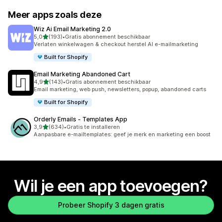
Meer apps zoals deze
Wiz Ai Email Marketing 2.0
van 5 sterren
5,0
(193)
•
Gratis abonnement beschikbaar
193 recensies in totaal
Verlaten winkelwagen & checkout herstel AI e-mailmarketing
Built for Shopify
Email Marketing Abandoned Cart
van 5 sterren
4,9
(143)
•
Gratis abonnement beschikbaar
143 recensies in totaal
Email marketing, web push, newsletters, popup, abandoned carts
Built for Shopify
Orderly Emails ‑ Templates App
van 5 sterren
3,9
(634)
•
Gratis te installeren
634 recensies in totaal
Aanpasbare e-mailtemplates: geef je merk en marketing een boost
Wil je een app toevoegen?
Probeer Shopify 3 dagen gratis