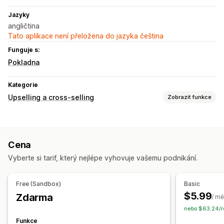
Jazyky
angličtina
Tato aplikace není přeložena do jazyka čeština
Funguje s:
Pokladna
Kategorie
Upselling a cross-selling
Zobrazit funkce
Přizpůsobení
Upselling na pokladně
Upselling na stránce s poděkováním
Cena
Nabídky a doporučení
Vyberte si tarif, který nejlépe vyhovuje vašemu podnikání.
Dárky zdarma
Dárkové balení
Doplňky produktů
Často nakupované společně
Množstevní slevy
Free (Sandbox)
Basic
$5.99
Zdarma
Analytika
/ mě
nebo $63.24/r
Konverzní poměry
Funkce