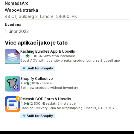
NomadsArc
Webová stránka
48 C1, Gulberg 3, Lahore, 54660, PK
Uvedena
1. únor 2023
Více aplikací jako je tato
Kaching Bundles App & Upsells
z 5 hvězd
5,0
(5 106)
•
Bezplatná instalace
Celkový počet recenzí: 5106
Boost AOV with quantity breaks, product bundles & upsell app
Built for Shopify
Shopify Collective
z 5 hvězd
4,4
(361)
•
Zdarma
Celkový počet recenzí: 361
Sell new products without inventory
Releasit COD Form & Upsells
z 5 hvězd
4,9
(2 530)
•
Bezplatná instalace
Celkový počet recenzí: 2530
Cash on Delivery Form for Dropshipping: Upsells, OTP, SMS
Built for Shopify