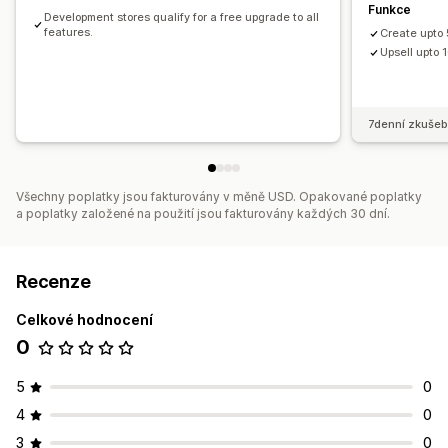
Funkce
Development stores qualify for a free upgrade to all
features.
Create upto 
Upsell upto 
7denní zkušeb
Všechny poplatky jsou fakturovány v měně USD. Opakované poplatky
a poplatky založené na použití jsou fakturovány každých 30 dní.
Recenze
Celkové hodnocení
0
5
0
4
0
3
0