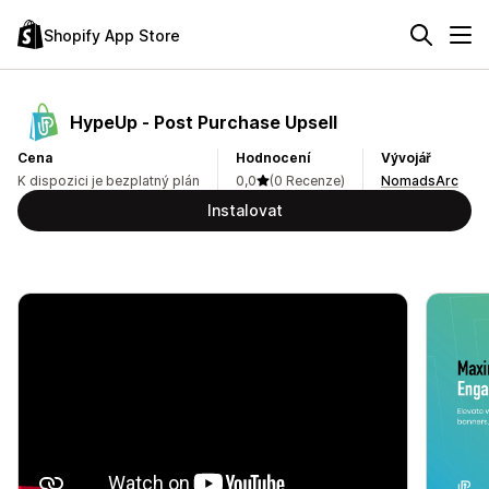
Shopify App Store
HypeUp ‑ Post Purchase Upsell
Cena
Hodnocení
Vývojář
K dispozici je bezplatný plán
0,0
(0 Recenze)
NomadsArc
Instalovat