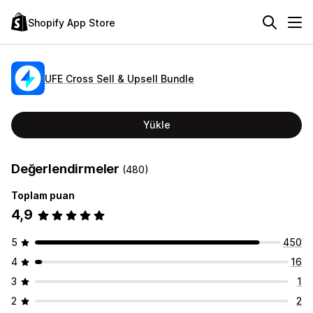
Shopify App Store
UFE Cross Sell & Upsell Bundle
Yükle
Değerlendirmeler
(480)
Toplam puan
4,9
5
450
4
16
3
1
2
2