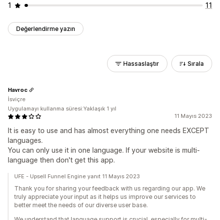
1
11
Değerlendirme yazın
Hassaslaştır
Sırala
Havroc
İsviçre
Uygulamayı kullanma süresi:Yaklaşık 1 yıl
11 Mayıs 2023
It is easy to use and has almost everything one needs EXCEPT
languages.
You can only use it in one language. If your website is multi-
language then don't get this app.
UFE - Upsell Funnel Engine yanıt 11 Mayıs 2023
Thank you for sharing your feedback with us regarding our app. We
truly appreciate your input as it helps us improve our services to
better meet the needs of our diverse user base.
We understand that language support is crucial, especially for multi-