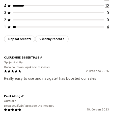
4
12
3
0
2
0
1
4
Napsat recenzi
Všechny recenze
CLOUD9INE ESSENTIALS
Spojené státy
Doba používání aplikace: 9 měsíci
2. prosinec 2025
Really easy to use and navigate!! has boosted our sales
Paint Along
Austrálie
Doba používání aplikace: Asi hodinou
19. červen 2023