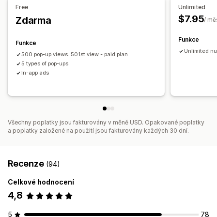
Seznam pro shromažďování souhlasu s doručováním e-
Free
Unlimited
mailů
$7.95
Zdarma
/ mě
Spouštěče a pravidla
Cílení
Vykazování
Analytika
Funkce
Funkce
Unlimited nu
500 pop-up views. 501st view - paid plan
5 types of pop-ups
In-app ads
Všechny poplatky jsou fakturovány v měně USD. Opakované poplatky
a poplatky založené na použití jsou fakturovány každých 30 dní.
Recenze
(94)
Celkové hodnocení
4,8
5
78