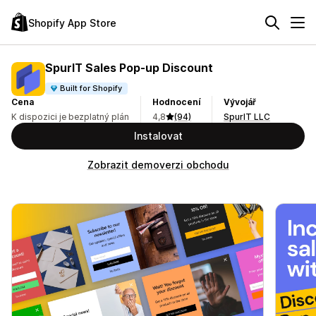
Shopify App Store
SpurIT Sales Pop‑up Discount
Built for Shopify
Cena
Hodnocení
Vývojář
K dispozici je bezplatný plán
4,8
(94)
SpurIT LLC
Instalovat
Zobrazit demoverzi obchodu