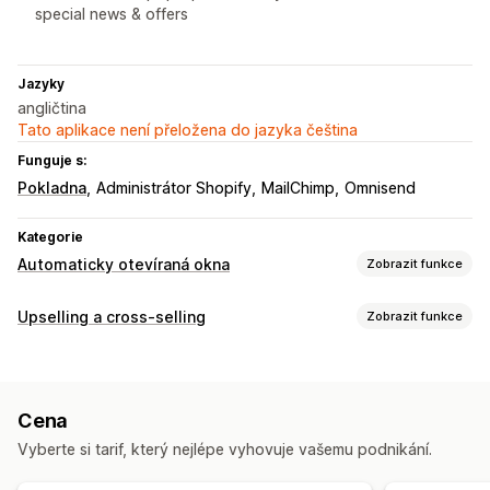
special news & offers
Jazyky
angličtina
Tato aplikace není přeložena do jazyka čeština
Funguje s:
Pokladna
Administrátor Shopify
MailChimp
Omnisend
Kategorie
Automaticky otevíraná okna
Zobrazit funkce
Typy automaticky otevíraných oken
Upselling a cross-selling
Zobrazit funkce
Automaticky otevíraná okna pro prodej
Přizpůsobení
Automaticky otevíraná okna pro e-maily
Automaticky otevíraná okna
Důvod opuštění stránky
Slevy
Novinky
Oznámení
Cena
Analytika
Správa automaticky otevíraných oken
Vyberte si tarif, který nejlépe vyhovuje vašemu podnikání.
Konverzní poměry
Šablony
Vlastní písma