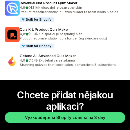
RevenueHunt Product Quiz Maker
z 5 hvězd
4,9
(431)
•
K dispozici je bezplatný plán
Celkový počet recenzí: 431
Product recommendation quizzes builder to boost leads & sales
Built for Shopify
Quiz Kit: Product Quiz Maker
z 5 hvězd
4,8
(160)
•
K dispozici je bezplatný plán
Celkový počet recenzí: 160
Product recommendation quiz builder (eg skincare quiz)
Built for Shopify
Octane AI: Advanced Quiz Maker
z 5 hvězd
4,9
(184)
•
Zkušební verze zdarma
Celkový počet recenzí: 184
Stunning quizzes that boost sales, conversions & subscribers
Chcete přidat nějakou
aplikaci?
Vyzkoušejte si Shopify zdarma na 3 dny