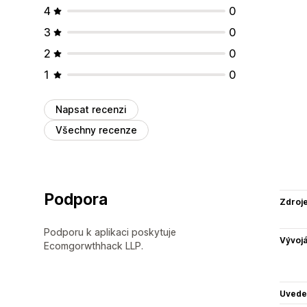
4
0
3
0
2
0
1
0
Napsat recenzi
Všechny recenze
Podpora
Zdroj
Podporu k aplikaci poskytuje
Vývojá
Ecomgorwthhack LLP.
Uvede