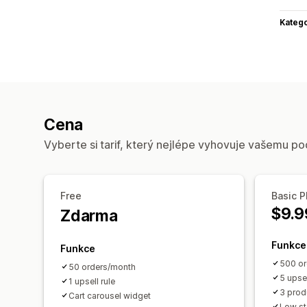
Katego
Cena
Vyberte si tarif, který nejlépe vyhovuje vašemu po
Free
Basic P
$9.9
Zdarma
Funkce
Funkce
500 or
50 orders/month
5 upsel
1 upsell rule
3 prod
Cart carousel widget
Low st