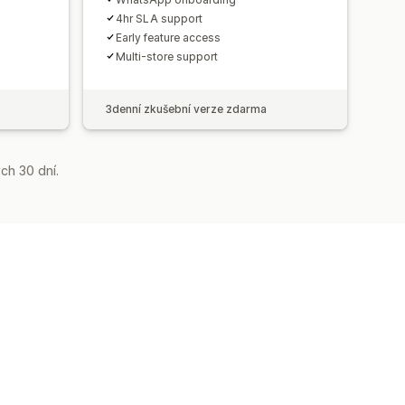
4hr SLA support
Early feature access
Multi-store support
3denní zkušební verze zdarma
ch 30 dní.