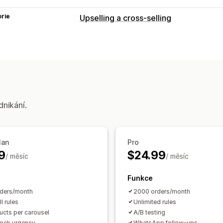
rie
Upselling a cross-selling
Přizpůsobení
Upselling v košíku
Upselling na pokl
Upselling na stránce s poděkováním
Nabídky a doporučení
Doporučené produkty
Cenové hladin
dnikání.
Analytika
A/​B testování
Míry prokliku
Konverz
lan
Pro
9
$24.99
/ měsíc
/ měsíc
Funkce
ders/month
2000 orders/month
l rules
Unlimited rules
ucts per carousel
A/B testing
ock urgency
WhatsApp follow-ups