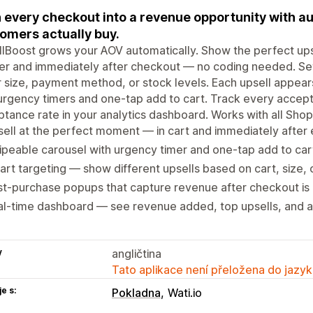
 every checkout into a revenue opportunity with a
omers actually buy.
lBoost grows your AOV automatically. Show the perfect upse
r and immediately after checkout — no coding needed. Set
 size, payment method, or stock levels. Each upsell appear
urgency timers and one-tap add to cart. Track every accep
tance rate in your analytics dashboard. Works with all Shop
ell at the perfect moment — in cart and immediately after
peable carousel with urgency timer and one-tap add to car
rt targeting — show different upsells based on cart, size, 
t-purchase popups that capture revenue after checkout is
al-time dashboard — see revenue added, top upsells, and 
y
angličtina
Tato aplikace není přeložena do jazyk
e s:
Pokladna
Wati.io