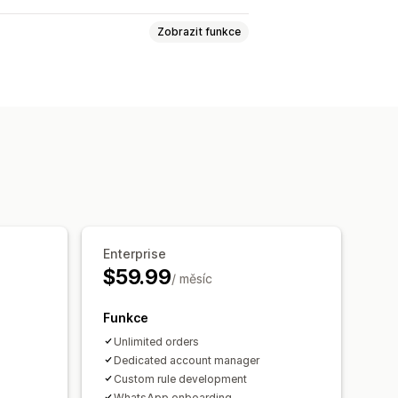
Zobrazit funkce
adně
Výsuvný košík
Vlastní pravidla
y množství
Množstevní slevy
ní poměry
Výkonnost doporučení
Enterprise
$59.99
/ měsíc
Funkce
Unlimited orders
Dedicated account manager
Custom rule development
WhatsApp onboarding