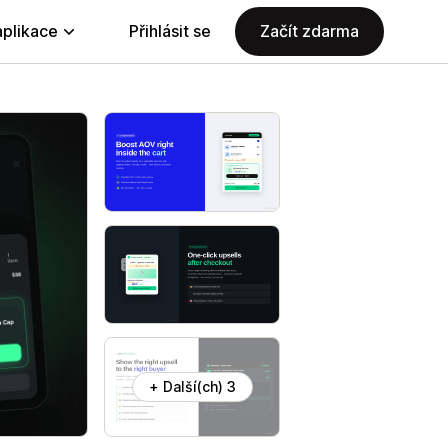
aplikace
Přihlásit se
Začít zdarma
+ Další(ch) 3