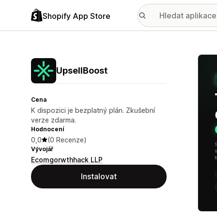
Shopify App Store
Galer
UpsellBoost
Cena
K dispozici je bezplatný plán. Zkušební
verze zdarma.
Hodnocení
0,0
(0 Recenze)
Vývojář
Ecomgorwthhack LLP
Instalovat