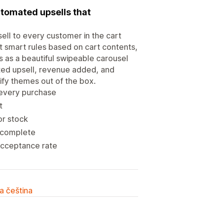
utomated upsells that
ll to every customer in the cart
 smart rules based on cart contents,
s as a beautiful swipeable carousel
ted upsell, revenue added, and
ify themes out of the box.
 every purchase
t
or stock
 complete
acceptance rate
a čeština