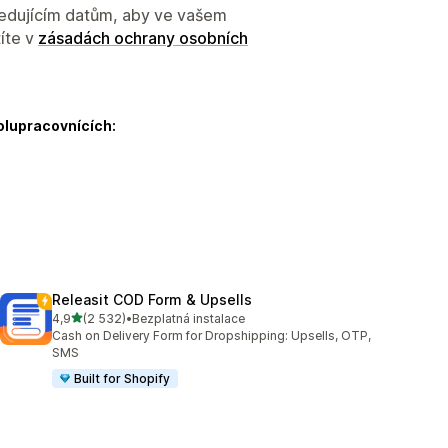
sledujícím datům, aby ve vašem
íte v
zásadách ochrany osobních
olupracovnících:
Releasit COD Form & Upsells
z 5 hvězd
4,9
(2 532)
•
Bezplatná instalace
Celkový počet recenzí: 2532
Cash on Delivery Form for Dropshipping: Upsells, OTP,
SMS
Built for Shopify