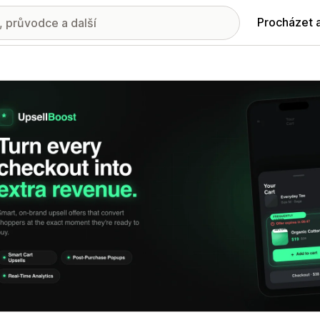
Procházet 
ie propagovaných obrázků