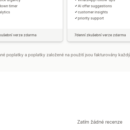
own timer
AI offer suggestions
alytics
customer insights
priority support
kušební verze zdarma
7denní zkušební verze zdarma
é poplatky a poplatky založené na použití jsou fakturovány každý
Zatím žádné recenze