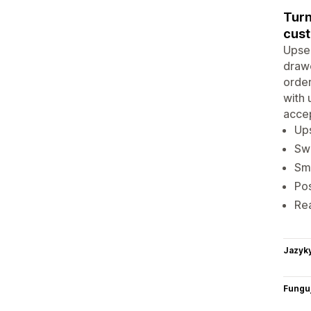
Turn
cust
Upsel
drawe
order
with 
accep
Ups
Swi
Sma
Pos
Re
Jazyk
Funguj