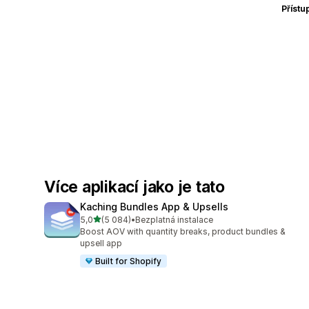
Přístu
Více aplikací jako je tato
Kaching Bundles App & Upsells
z 5 hvězd
5,0
(5 084)
•
Bezplatná instalace
Celkový počet recenzí: 5084
Boost AOV with quantity breaks, product bundles &
upsell app
Built for Shopify