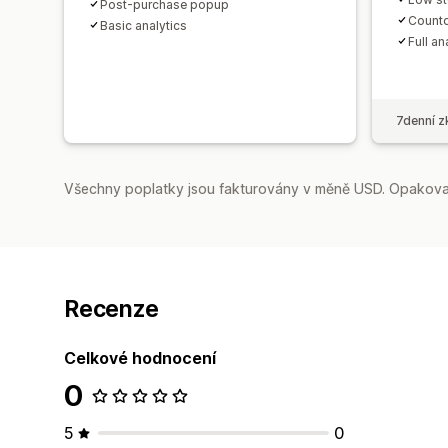
Post-purchase popup
Countd
Basic analytics
Full an
7denní z
Všechny poplatky jsou fakturovány v měně USD. Opakovan
Recenze
Celkové hodnocení
0
5
0