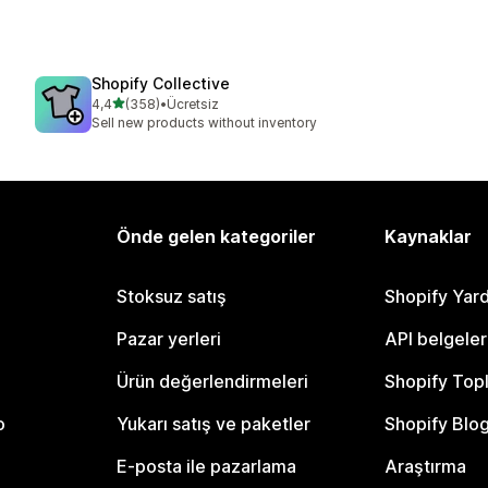
Shopify Collective
5 yıldız üzerinden
4,4
(358)
•
Ücretsiz
toplam 358 değerlendirme
Sell new products without inventory
Önde gelen kategoriler
Kaynaklar
Stoksuz satış
Shopify Yar
Pazar yerleri
API belgeler
Ürün değerlendirmeleri
Shopify Top
o
Yukarı satış ve paketler
Shopify Blo
E-posta ile pazarlama
Araştırma