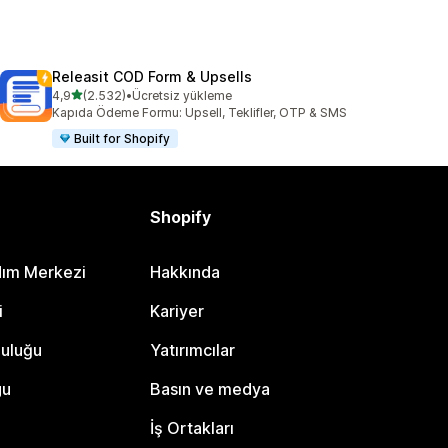
Releasit COD Form & Upsells
5 yıldız üzerinden
4,9
(2.532)
•
Ücretsiz yükleme
toplam 2532 değerlendirme
Kapıda Ödeme Formu: Upsell, Teklifler, OTP & SMS
Built for Shopify
Shopify
dım Merkezi
Hakkında
i
Kariyer
luluğu
Yatırımcılar
gu
Basın ve medya
İş Ortakları