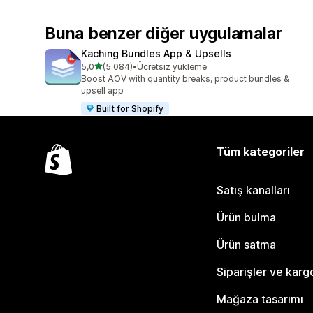
Buna benzer diğer uygulamalar
Kaching Bundles App & Upsells
5 yıldız üzerinden
5,0
(5.084)
•
Ücretsiz yükleme
toplam 5084 değerlendirme
Boost AOV with quantity breaks, product bundles &
upsell app
Built for Shopify
Tüm kategoriler
Satış kanalları
Ürün bulma
Ürün satma
Siparişler ve karg
Mağaza tasarımı