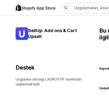
Shopify App Store
Bu 
SellUp: Add ons & Cart
Upsell
ilg
Destek
Kaynak
Uygulama desteği LAUNCHTIP tarafından
sağlanmaktadır.
Gelişti