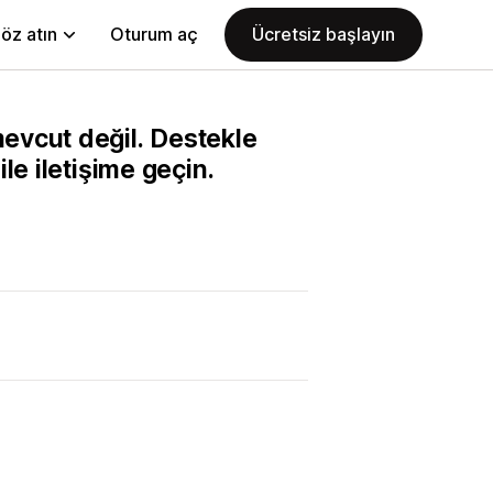
öz atın
Oturum aç
Ücretsiz başlayın
evcut değil. Destekle
le iletişime geçin.