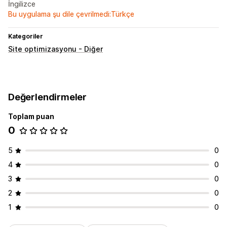
İngilizce
Bu uygulama şu dile çevrilmedi:Türkçe
Kategoriler
Site optimizasyonu - Diğer
Değerlendirmeler
Toplam puan
0
5
0
4
0
3
0
2
0
1
0