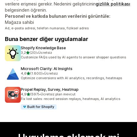
verilere erişmesi gerekir. Nedenini geliştiricinin
gizlilik politikası
belgesinden öğrenin.
Personel ve katkıda bulunan verilerini görüntüle:
Mağaza sahibi
Ad, e-posta adresi, telefon numarası, fiziksel adres
Buna benzer diğer uygulamalar
Shopify Knowledge Base
5 yıldız üzerinden
3,2
(20)
•
Ücretsiz
toplam 20 değerlendirme
Customize FAQs used by AI agents to answer shopper questions
Microsoft Clarity: AI Insights
5 yıldız üzerinden
4,6
(1.800)
•
Ücretsiz
toplam 1800 değerlendirme
Optimize conversions with AI analytics, recordings, heatmaps
Propel Replay, Survey, Heatmap
5 yıldız üzerinden
4,9
(597)
•
Ücretsiz plan mevcut
toplam 597 değerlendirme
Fix lost sales: record session replays, heatmaps, AI analytics
Built for Shopify