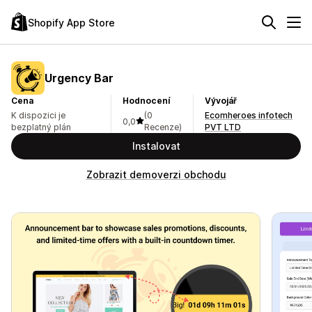
Shopify App Store
Urgency Bar
Cena
Hodnocení
Vývojář
K dispozici je
(0
Ecomheroes infotech
0,0
bezplatný plán
Recenze)
PVT LTD
Instalovat
Zobrazit demoverzi obchodu