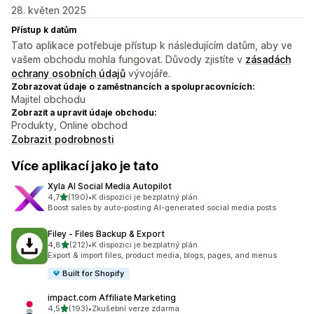
28. květen 2025
Přístup k datům
Tato aplikace potřebuje přístup k následujícím datům, aby ve
vašem obchodu mohla fungovat. Důvody zjistíte v
zásadách
ochrany osobních údajů
vývojáře.
Zobrazovat údaje o zaměstnancích a spolupracovnících:
Majitel obchodu
Zobrazit a upravit údaje obchodu:
Produkty, Online obchod
Zobrazit podrobnosti
Více aplikací jako je tato
Xyla AI Social Media Autopilot
z 5 hvězd
4,7
(190)
•
K dispozici je bezplatný plán
Celkový počet recenzí: 190
Boost sales by auto-posting AI-generated social media posts
Filey ‑ Files Backup & Export
z 5 hvězd
4,8
(212)
•
K dispozici je bezplatný plán
Celkový počet recenzí: 212
Export & import files, product media, blogs, pages, and menus
Built for Shopify
impact.com Affiliate Marketing
z 5 hvězd
4,5
(193)
•
Zkušební verze zdarma
Celkový počet recenzí: 193