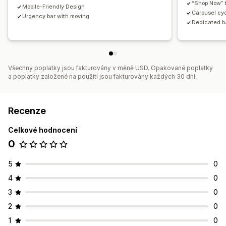
“Shop Now” b
Mobile-Friendly Design
Carousel cyc
Urgency bar with moving
Dedicated ba
Všechny poplatky jsou fakturovány v měně USD. Opakované poplatky
a poplatky založené na použití jsou fakturovány každých 30 dní.
Recenze
Celkové hodnocení
0
5
0
4
0
3
0
2
0
1
0