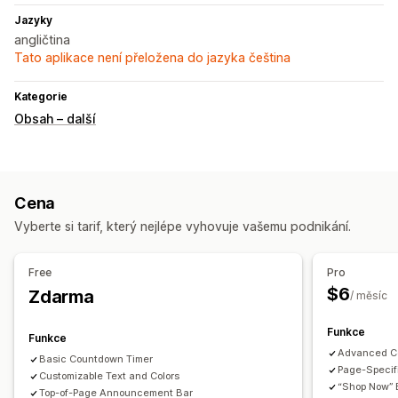
Jazyky
angličtina
Tato aplikace není přeložena do jazyka čeština
Kategorie
Obsah – další
Cena
Vyberte si tarif, který nejlépe vyhovuje vašemu podnikání.
Free
Pro
$6
Zdarma
/ měsíc
Funkce
Funkce
Advanced C
Basic Countdown Timer
Page-Specif
Customizable Text and Colors
“Shop Now” B
Top-of-Page Announcement Bar