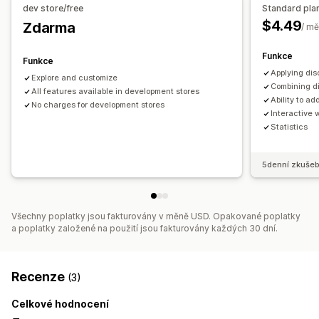
dev store/free
Standard pla
$4.49
Zdarma
/ mě
Funkce
Funkce
Applying dis
Explore and customize
Combining d
All features available in development stores
Ability to a
No charges for development stores
Interactive 
Statistics
5denní zkušeb
Všechny poplatky jsou fakturovány v měně USD. Opakované poplatky
a poplatky založené na použití jsou fakturovány každých 30 dní.
Recenze
(3)
Celkové hodnocení