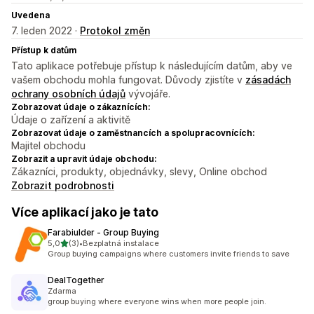
Uvedena
7. leden 2022 ·
Protokol změn
Přístup k datům
Tato aplikace potřebuje přístup k následujícím datům, aby ve
vašem obchodu mohla fungovat. Důvody zjistíte v
zásadách
ochrany osobních údajů
vývojáře.
Zobrazovat údaje o zákaznících:
Údaje o zařízení a aktivitě
Zobrazovat údaje o zaměstnancích a spolupracovnících:
Majitel obchodu
Zobrazit a upravit údaje obchodu:
Zákazníci, produkty, objednávky, slevy, Online obchod
Zobrazit podrobnosti
Více aplikací jako je tato
Farabiulder ‑ Group Buying
z 5 hvězd
5,0
(3)
•
Bezplatná instalace
Celkový počet recenzí: 3
Group buying campaigns where customers invite friends to save
DealTogether
Zdarma
group buying where everyone wins when more people join.