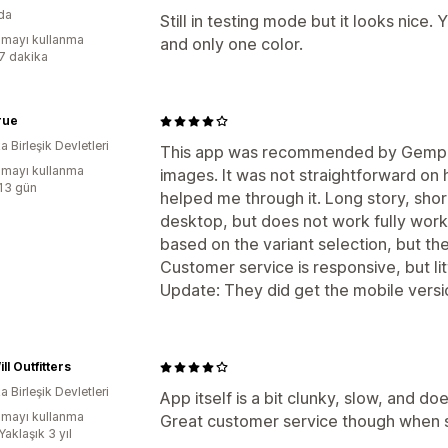
da
Still in testing mode but it looks nice.
mayı kullanma
and only one color.
:7 dakika
rue
 Birleşik Devletleri
This app was recommended by Gempag
mayı kullanma
images. It was not straightforward on 
:13 gün
helped me through it. Long story, short
desktop, but does not work fully work
based on the variant selection, but the 
Customer service is responsive, but lit
Update: They did get the mobile versi
ll Outfitters
 Birleşik Devletleri
App itself is a bit clunky, slow, and d
mayı kullanma
Great customer service though when s
Yaklaşık 3 yıl