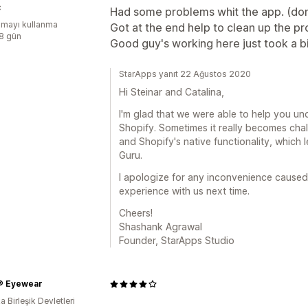
ç
Had some problems whit the app. (don
mayı kullanma
Got at the end help to clean up the pr
:8 gün
Good guy's working here just took a bi
StarApps yanıt 22 Ağustos 2020
Hi Steinar and Catalina,
I'm glad that we were able to help you u
Shopify. Sometimes it really becomes chal
and Shopify's native functionality, which 
Guru.
I apologize for any inconvenience caused.
experience with us next time.
Cheers!
Shashank Agrawal
Founder, StarApps Studio
® Eyewear
 Birleşik Devletleri