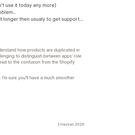
't use it today any more)
oblem..
t longer then usualy to get support...
nderstand how products are duplicated in
lenging to distinguish between apps' role
lead to the confusion from the Shopify
 I'm sure you'll have a much smoother
3 Haziran 2026