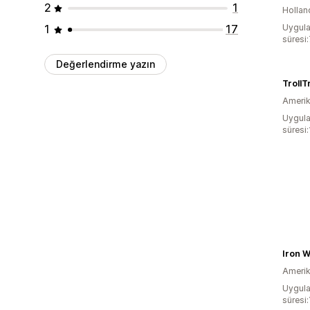
2
1
Hollan
1
17
Uygula
süresi
Değerlendirme yazın
TrollT
Amerika
Uygula
süresi
Iron Wi
Amerika
Uygula
süresi: