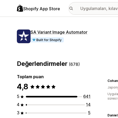
Shopify App Store
SA Variant Image Automator
Built for Shopify
Değerlendirmeler
(678)
Toplam puan
Cohan
4,8
Japon
Uygula
5
641
süresi
4
14
3
5
Daniel