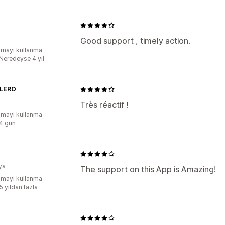
Good support , timely action.
mayı kullanma
:Neredeyse 4 yıl
LERO
Très réactif !
mayı kullanma
:4 gün
ya
The support on this App is Amazing!
mayı kullanma
5 yıldan fazla