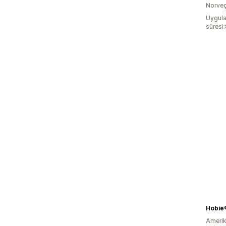
Norve
Uygula
süresi
Hobie
Amerika