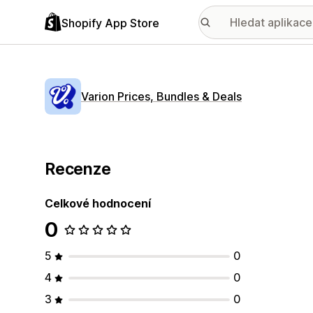
Shopify App Store
Varion Prices, Bundles & Deals
Recenze
Celkové hodnocení
0
5
0
4
0
3
0