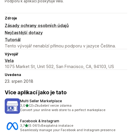
Podporu k aplikaci poskytuje Vela.
Zdroje
Zásady ochrany osobních údajů
Nejčastější dotazy
Tutoriál
Tento vývojář nenabízí přímou podporu v jazyce Čeština.
Vývojář
Vela
1075 Market St, Unit 502, San Frnacisco, CA, 94103, US
Uvedena
23. srpen 2018
Více aplikací jako je tato
Multi Seller Marketplace
z 5 hvězd
3,0
(2)
•
Zkušební verze zdarma
Celkový počet recenzí: 2
Convert your online web store to a perfect markeplace
Facebook & Instagram
z 5 hvězd
3,7
(5 061)
•
Bezplatná instalace
Celkový počet recenzí: 5061
Seamlessly manage your Facebook and Instagram presence