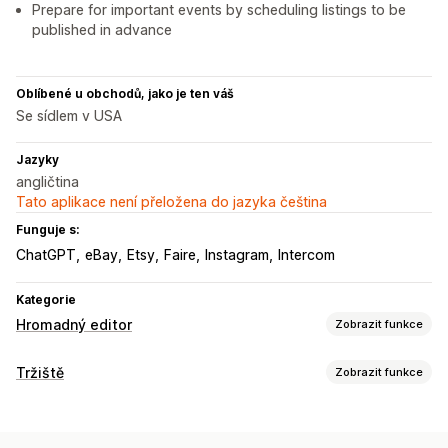
Prepare for important events by scheduling listings to be
published in advance
Oblíbené u obchodů, jako je ten váš
Se sídlem v USA
Jazyky
angličtina
Tato aplikace není přeložena do jazyka čeština
Funguje s:
ChatGPT
eBay
Etsy
Faire
Instagram
Intercom
Kategorie
Hromadný editor
Zobrazit funkce
Upravitelné zdroje
Tržiště
Zobrazit funkce
Produkty
Varianty
Objednávky
Slevy
Obrázky
Ceny
Správa listingů
SKU a čárové kódy
Štítky
Popisy
Skladové zásoby
Automatizace kanálů
Produktový kanál
Metapole
Kolekce