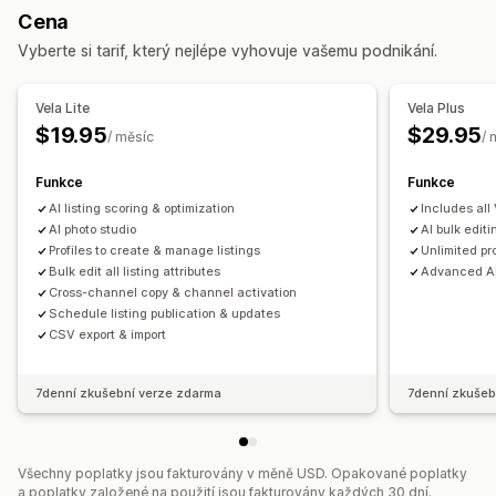
Cena
Synchronizace produktů
Výběr produktů
Akce
Vyberte si tarif, který nejlépe vyhovuje vašemu podnikání.
Synchronizace nabídek
Překlad kanálů
Hromadné odstraňování
Optimalizace obrázků
Hromadné nahrávání
Vlastní listingy
Analytika listingů
Aktualizace SEO
AI asistence
Import a export CSV
Vela Lite
Vela Plus
Řízení objednávek
Migrace dat
Synchronizace dat
Záloha
Vrácení zpět
$19.95
$29.95
/ měsíc
/ 
Plnění z více míst
Hromadné objednávky
Vyhledávání a filtry
Naplánované úlohy
Hromadné úpravy
Synchronizace sledování
Jednotný panel
Funkce
Funkce
Synchronizace skladových zásob
AI listing scoring & optimization
Vlastní pravidla
Includes all 
AI photo studio
AI bulk editi
Profiles to create & manage listings
Unlimited pro
Bulk edit all listing attributes
Advanced AI
Cross-channel copy & channel activation
Schedule listing publication & updates
CSV export & import
7denní zkušební verze zdarma
7denní zkušeb
Všechny poplatky jsou fakturovány v měně USD. Opakované poplatky
a poplatky založené na použití jsou fakturovány každých 30 dní.