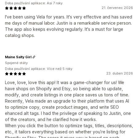
Doba používání aplikace: Asi 7 roky
21. červenec 2026
I've been using Vela for years. It's very effective and has saved
me days of manual labor. Justin is a remarkable service person.
The app also keeps evolving regularly. It's a must for large
catalog shops.
Maine Salty Girl
Spojené státy
Doba používání aplikace: Více než 5 roky
23. duben 2026
Love, love, love this app! It was a game-changer for us! We
have shops on Shopify and Etsy, so being able to update,
modify, and create listings in one place saves us tons of time.
Recently, Vela made an upgrade to their platform that uses AI
to optimize copy, create product images, and write SEO
ehanced alt tags. I had the privilege of speaking to Justin, one
of the creators, and he clarified how it works.
When you click the button to optimize tags, titles, descriptions,
etc., it tailors everything based on whether you’re listing for
Shopify or Etsy. The score it gives you is based on each