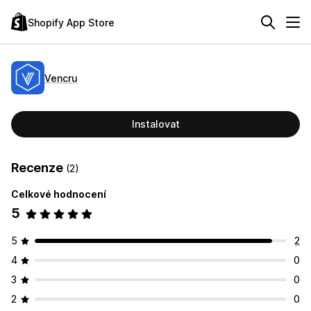
Shopify App Store
Vencru
Instalovat
Recenze
(2)
Celkové hodnocení
5
5
2
4
0
3
0
2
0