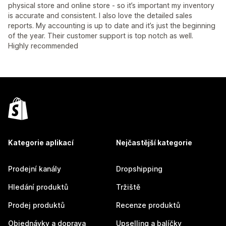
physical store and online store - so it’s important my inventory
is accurate and consistent. I also love the detailed sales
reports. My accounting is up to date and it’s just the beginning
of the year. Their customer support is top notch as well.
Highly recommended
Kategorie aplikací
Nejčastější kategorie
Prodejní kanály
Dropshipping
Hledání produktů
Tržiště
Prodej produktů
Recenze produktů
Objednávky a doprava
Upselling a balíčky