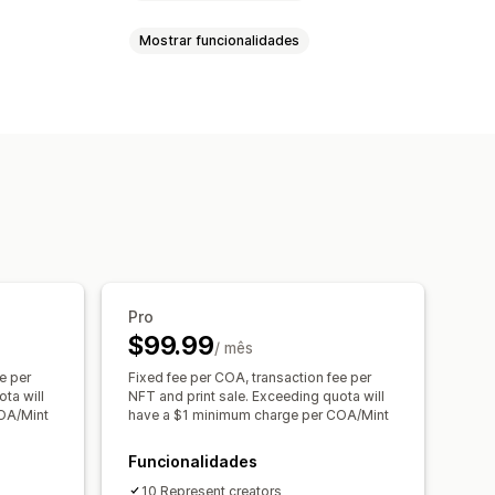
Mostrar funcionalidades
ersonalizados
Certificados
tokens de POS
Produtos associados
ros
Pro
$99.99
/ mês
e per
Fixed fee per COA, transaction fee per
ta will
NFT and print sale. Exceeding quota will
OA/Mint
have a $1 minimum charge per COA/Mint
Funcionalidades
10 Represent creators