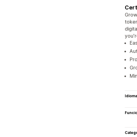
Cert
Grow 
token
digit
you'r
Eas
Aut
Pro
Gro
Min
Idiom
Funci
Categ