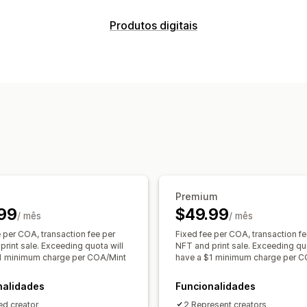
Configuração de NFT
Produtos digitais
Cunhagem
Importação
Contratos p
Tipos de produto
Associação e acessos
Arte digital
Lista de permissões
Associação de 
Gestão de transferências
Descontos
Ligações personalizadas
Assistência para tokens
Segurança de ficheiros
Regras personalizadas
NFT de tercei
Alojamento de ficheiros
Premium
99
$49.99
/ mês
/ mês
e per COA, transaction fee per
Fixed fee per COA, transaction fe
print sale. Exceeding quota will
NFT and print sale. Exceeding quo
1 minimum charge per COA/Mint
have a $1 minimum charge per C
nalidades
Funcionalidades
ied creator
2 Represent creators