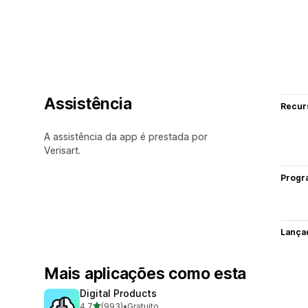
Assistência
Recur
A assistência da app é prestada por
Verisart.
Progr
Lança
Mais aplicações como esta
Digital Products
de 5 estrelas
4,7
(993)
•
Gratuito