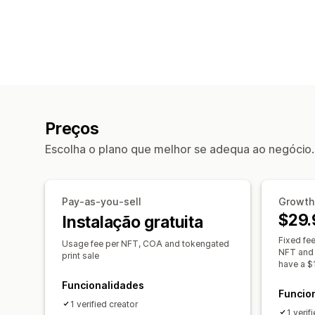
Preços
Escolha o plano que melhor se adequa ao negócio.
Pay-as-you-sell
Growth
$29.
Instalação gratuita
Fixed fe
Usage fee per NFT, COA and tokengated
NFT and 
print sale
have a $
Funcionalidades
Funcio
1 verified creator
1 verif