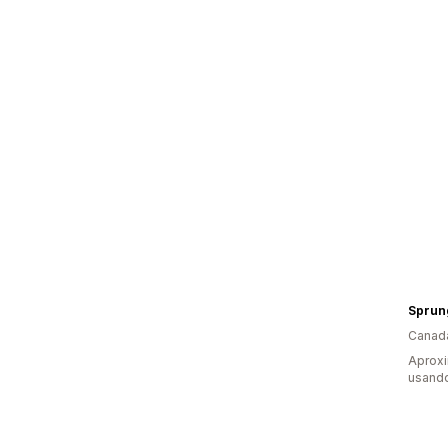
Sprung
Canad
Aprox
usando