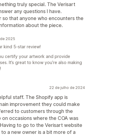
ething truly special. The Verisart
nswer any questions I have.
ker so that anyone who encounters the
information about the piece.
o de 2025
r kind 5-star review!
ou certify your artwork and provide
ses. It’s great to know you’re also making
!
22 de julho de 2024
lpful staff. The Shopify app is
e main improvement they could make
ferred to customers through the
te on occasions where the COA was
Having to go to the Verisart website
to a new owner is a bit more of a