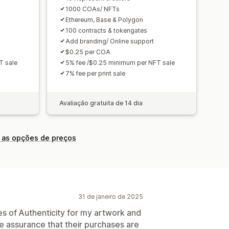
1000 COAs/ NFTs
Ethereum, Base & Polygon
100 contracts & tokengates
Add branding/ Online support
$0.25 per COA
T sale
5% fee /$0.25 minimum per NFT sale
7% fee per print sale
Avaliação gratuita de 14 dia
 as opções de preços
31 de janeiro de 2025
tes of Authenticity for my artwork and
he assurance that their purchases are