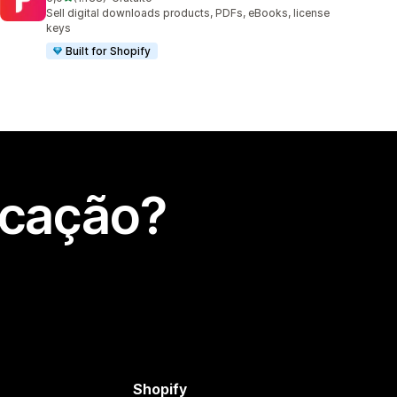
1138 total de avaliações
Sell digital downloads products, PDFs, eBooks, license
keys
Built for Shopify
icação?
Shopify