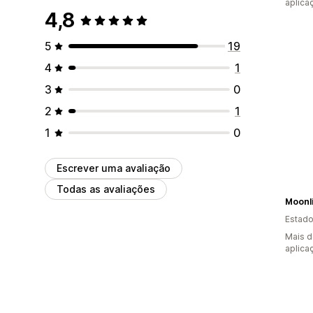
aplica
4,8
5
19
4
1
3
0
2
1
1
0
Escrever uma avaliação
Todas as avaliações
Estado
Mais d
aplica