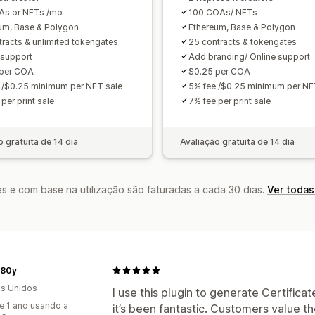
As or NFTs /mo
100 COAs/ NFTs
um, Base & Polygon
Ethereum, Base & Polygon
tracts & unlimited tokengates
25 contracts & tokengates
 support
Add branding/ Online support
 per COA
$0.25 per COA
 /$0.25 minimum per NFT sale
5% fee /$0.25 minimum per NF
per print sale
7% fee per print sale
o gratuita de 14 dia
Avaliação gratuita de 14 dia
s e com base na utilização são faturadas a cada 30 dias.
Ver todas
80y
s Unidos
I use this plugin to generate Certifica
e 1 ano usando a
it’s been fantastic. Customers value t