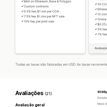
Mint on Ethereum, Base & Polygon
50 CO
Custom contracts
Ethere
0.5% fee, $1 min per COA
10 con
7.5% fee, $1 min per NFT sale
Online
10% fee, per print sale
$0.25
5% fee
7% fee 
Avaliaçã
Todas as taxas são faturadas em USD. As taxas recorrente
Avaliações
8088y
(21)
Estado
Mais d
Avaliação geral