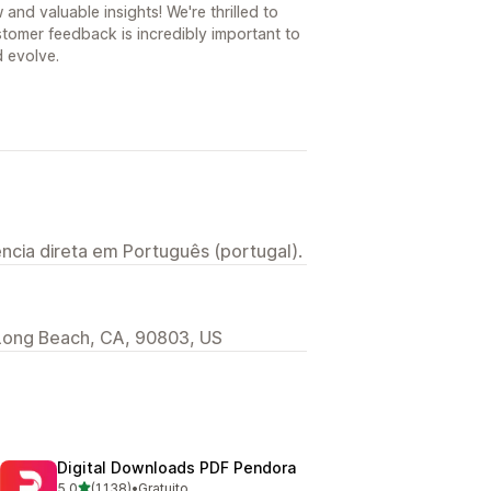
nd valuable insights! We're thrilled to
stomer feedback is incredibly important to
d evolve.
ncia direta em Português (portugal).
, Long Beach, CA, 90803, US
Digital Downloads PDF Pendora
de 5 estrelas
5,0
(1.138)
•
Gratuito