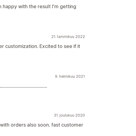
'm happy with the result I'm getting
21. tammikuu 2022
 customization. Excited to see if it
9. helmikuu 2021
....................................
31. joulukuu 2020
rk with orders also soon. fast customer