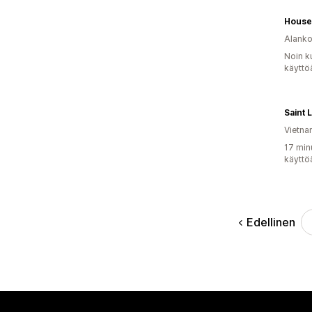
Alank
Noin k
käyttö
Saint 
Vietn
17 min
käyttö
Edellinen