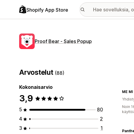
Shopify App Store
Proof Bear ‑ Sales Popup
Arvostelut
(88)
Kokonaisarvio
ME MI
3,9
Yhdist
Noin 1
5
80
käyttö
4
2
3
1
Panth