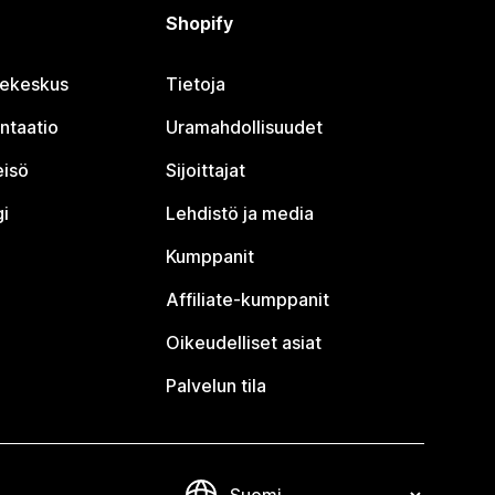
Shopify
jekeskus
Tietoja
ntaatio
Uramahdollisuudet
eisö
Sijoittajat
i
Lehdistö ja media
Kumppanit
Affiliate-kumppanit
Oikeudelliset asiat
Palvelun tila