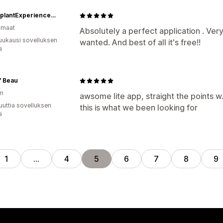
HouseplantExperience.com
omaat
Absolutely a perfect application . Very
uukausi sovelluksen
wanted. And best of all it's free!!
ä
L' Beau
am
awsome lite app, straight the points w.
uuttia sovelluksen
this is what we been looking for
ä
1
…
4
5
6
7
8
9