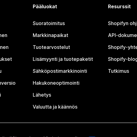
Pääluokat
Resurssit
Suoratoimitus
Shopifyn oh
nen
Markkinapaikat
API-dokume
inen
Tuotearvostelut
Shopify-yht
tukset
Lisämyynti ja tuotepaketit
Shopify-blog
u
Sähköpostimarkkinointi
Tutkimus
nversio
Hakukoneoptimointi
i
Lähetys
Valuutta ja käännös