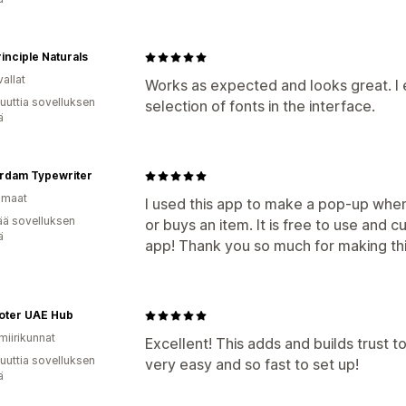
inciple Naturals
allat
Works as expected and looks great. I 
uuttia sovelluksen
selection of fonts in the interface.
ä
rdam Typewriter
omaat
I used this app to make a pop-up when
ää sovelluksen
or buys an item. It is free to use and c
ä
app! Thank you so much for making thi
oter UAE Hub
miirikunnat
Excellent! This adds and builds trust t
uuttia sovelluksen
very easy and so fast to set up!
ä