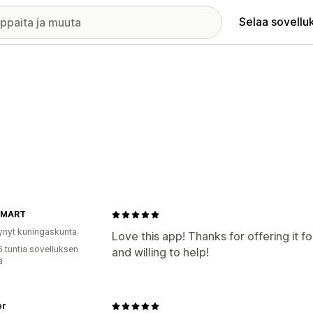
Selaa sovellu
 MART
ynyt kuningaskunta
Love this app! Thanks for offering it fo
6 tuntia sovelluksen
and willing to help!
ä
er