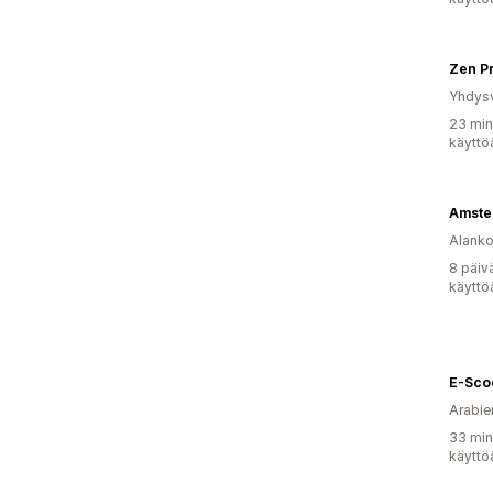
Zen Pr
Yhdysv
23 min
käyttö
Amste
Alank
8 päiv
käyttö
E-Sco
Arabie
33 min
käyttö