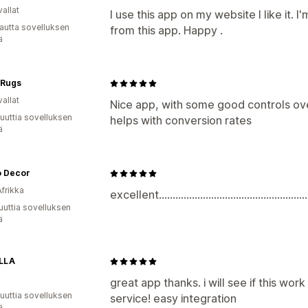
allat
I use this app on my website I like it. I
autta sovelluksen
from this app. Happy .
ä
 Rugs
allat
Nice app, with some good controls over
uuttia sovelluksen
helps with conversion rates
ä
 Decor
Afrikka
excellent.........................................................
uuttia sovelluksen
ä
LLA
great app thanks. i will see if this wo
uuttia sovelluksen
service! easy integration
ä