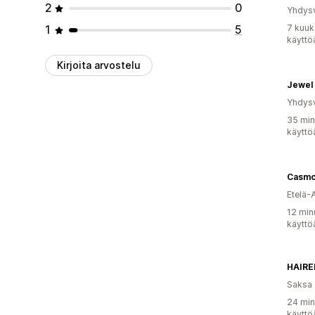
2
0
Yhdysv
1
5
7 kuuk
käyttö
Kirjoita arvostelu
Jewel
Yhdysv
35 min
käyttö
Casmo
Etelä-
12 min
käyttö
HAIRE
Saksa
24 min
käyttö